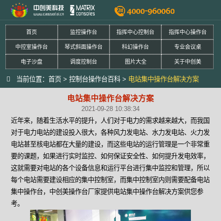
首页
监控操作台
指挥中心控制台
指挥中心操作台
中控室操作台
琴式斜面操作台
科幻操作台
专业会议桌
电子沙盘
调度控制台
图片大全
关于中创美
当前位置：
首页
>
控制台操作台百科
>
电站集中操作台解决方案
电站集中操作台解决方案
2021-09-28 10:38:34
近年来，随着生活水平的提升，人们对于电力的需求越来越大，而我国
对于电力电站的建设投入很大，各种风力发电站、水力发电站、火力发
电站甚至核电站都在大量的建设，而这些电站的运行管理是一个非常重
要的课题，如果进行实时监控、如何保证安全性、如何提升发电效率，
这就需要对电站的各个设备信息和运行平台进行集中监控和管理，所以
每个电站需要建设相应的集中控制室，而集中控制室内则需要配备电站
集中操作台，中创美操作台厂家提供电站集中操作台解决方案供您参
考。