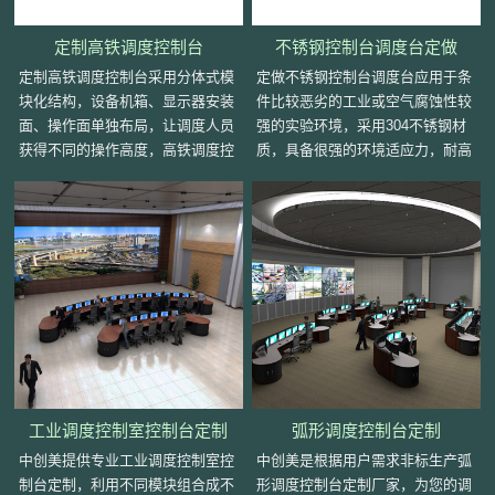
定制高铁调度控制台
不锈钢控制台调度台定做
定制高铁调度控制台采用分体式模
定做不锈钢控制台调度台应用于条
块化结构，设备机箱、显示器安装
件比较恶劣的工业或空气腐蚀性较
面、操作面单独布局，让调度人员
强的实验环境，采用304不锈钢材
获得不同的操作高度，高铁调度控
质，具备很强的环境适应力，耐高
制台采用折线型布局，更加符合人
温、耐温差、防腐蚀、抗撞击、抗
机工程学...
划、易清洁等...
工业调度控制室控制台定制
弧形调度控制台定制
中创美提供专业工业调度控制室控
中创美是根据用户需求非标生产弧
制台定制，利用不同模块组合成不
形调度控制台定制厂家，为您的调