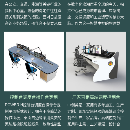
在公安、交通、能源等关键行业的
在数字化浪潮席卷全球的今天，指
指挥中心里，设备的稳定性往往直
挥中心已成为城市管理、应急响
接关系到决策的成败。面对日益复
应、交通调度和工业运营的核心大
杂的业务场景，操作台不仅要承载
脑。作为这一智慧中枢的物理载
海量的数据设备，更要为7x24小时
体，专业级指挥中心控制台的设计
的值守人员提供坚实、
品质直接影响着决策效率
控制台调度台操作台定制
厂家直销高端调度控制台
POWER-H控制台调度台操作台定
中创美是一家拥有多年加工、生产
制平面板式设计，拥有干净简洁的
定制、现场实施经验的高端调度控
操作面板，桌面的边缘采用柔美的
制台生产厂家品牌，高端控制台厂
聚胺脂橡胶弧线线条，散热性能出
家用料上乘、工艺精湛、设计合