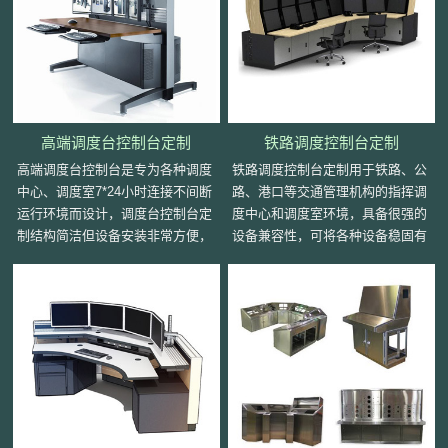
高端调度台控制台定制
铁路调度控制台定制
高端调度台控制台是专为各种调度
铁路调度控制台定制用于铁路、公
中心、调度室7*24小时连接不间断
路、港口等交通管理机构的指挥调
运行环境而设计，调度台控制台定
度中心和调度室环境，具备很强的
制结构简洁但设备安装非常方便，
设备兼容性，可将各种设备稳固有
密集地安装计算机设备并保证它们
序地安装到控制台上，并保证它们
稳定运行...
安全稳定运行...