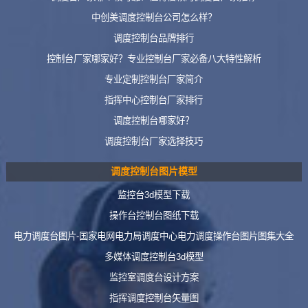
中创美调度控制台公司怎么样？
调度控制台品牌排行
控制台厂家哪家好？专业控制台厂家必备八大特性解析
专业定制控制台厂家简介
指挥中心控制台厂家排行
调度控制台哪家好？
调度控制台厂家选择技巧
调度控制台图片模型
监控台3d模型下载
操作台控制台图纸下载
电力调度台图片-国家电网电力局调度中心电力调度操作台图片图集大全
多媒体调度控制台3d模型
监控室调度台设计方案
指挥调度控制台矢量图