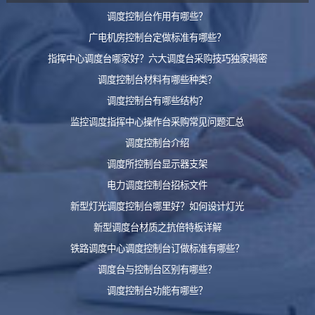
调度控制台作用有哪些？
广电机房控制台定做标准有哪些？
指挥中心调度台哪家好？六大调度台采购技巧独家揭密
调度控制台材料有哪些种类？
调度控制台有哪些结构？
监控调度指挥中心操作台采购常见问题汇总
调度控制台介绍
调度所控制台显示器支架
电力调度控制台招标文件
新型灯光调度控制台哪里好？如何设计灯光
新型调度台材质之抗倍特板详解
铁路调度中心调度控制台订做标准有哪些？
调度台与控制台区别有哪些？
调度控制台功能有哪些？