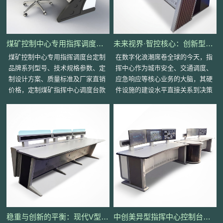
煤矿控制中心专用指挥调度台定制
未来视界·智控核心：创新型指挥中心控制台，引领安防调度新
煤矿控制中心专用指挥调度台定制
在数字化浪潮席卷全球的今天，指
品牌系列型号、技术规格参数、定
挥中心作为城市安全、交通调度、
制设计方案、质量标准及厂家直销
应急响应等核心业务的大脑，其硬
价格，定制煤矿指挥中心调度台款
件设施的建设水平直接关系到决策
式效果图片、3d模型和cad图纸图
的效率与准确性。面对海量数据实
例下载。
时汇聚、多画面同步
稳重与创新的平衡：现代V型腿指挥中心控制台，构建高效调度中
中创美异型指挥中心控制台，重构高端调度空间美学