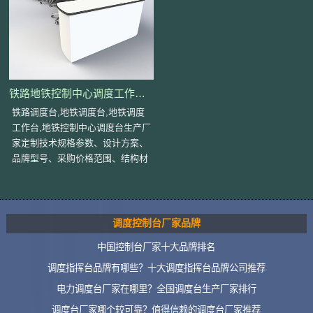
铁路地铁控制中心调度工作台定制
铁路调度台,地铁调度台,地铁调度
工作台,地铁控制中心调度台生产厂
家定制技术规格参数、设计方案、
品牌型号、采购价格范围、结构材
质、尺寸颜色，3d模型效果图片和
cad平面图纸...
调度控制台厂家品牌
中国控制台厂家十大品牌排名
调度指挥台品牌有哪些？十大调度指挥台品牌公司推荐
电力调度台厂家在哪里？全国调度台生产厂家排行
调度台厂家哪个较可靠？值得信赖的调度台厂家推荐