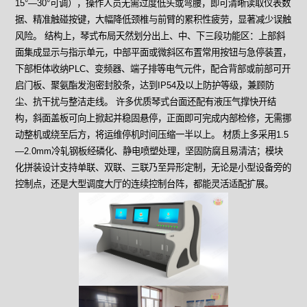
15°—30°可调），操作人员无需过度低头或弯腰，即可清晰读取仪表数
据、精准触碰按键，大幅降低颈椎与前臂的累积性疲劳，显著减少误触
风险。 结构上，琴式布局天然划分出上、中、下三段功能区：上部斜
面集成显示与指示单元，中部平面或微斜区布置常用按钮与急停装置，
下部柜体收纳PLC、变频器、端子排等电气元件，配合背部或前部可开
启门板、聚氨酯发泡密封胶条，达到IP54及以上防护等级，兼顾防
尘、抗干扰与整洁走线。 许多优质琴式台面还配有液压气撑快开结
构，斜面盖板可向上掀起并稳固悬停，正面即可完成内部检修，无需挪
动整机或绕至后方，将运维停机时间压缩一半以上。 材质上多采用1.5
—2.0mm冷轧钢板经磷化、静电喷塑处理，坚固防腐且易清洁；模块
化拼装设计支持单联、双联、三联乃至异形定制，无论是小型设备旁的
控制点，还是大型调度大厅的连续控制台阵，都能灵活适配扩展。