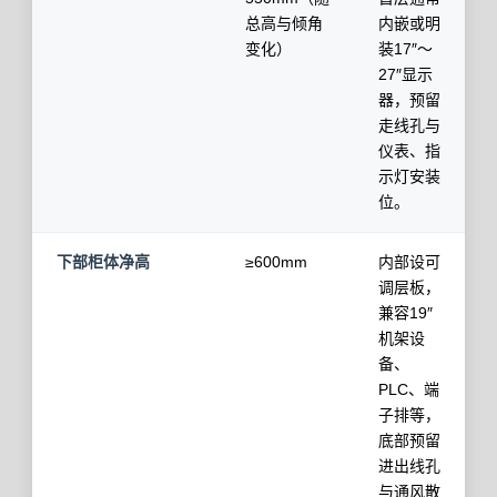
总高与倾角
内嵌或明
变化）
装17″～
27″显示
器，预留
走线孔与
仪表、指
示灯安装
位。
下部柜体净高
≥600mm
内部设可
调层板，
兼容19″
机架设
备、
PLC、端
子排等，
底部预留
进出线孔
与通风散