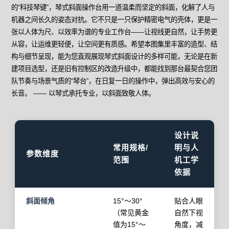
的“科技琴键”，琴式斜面操作台用一道温柔而坚定的斜面，化解了人与
机器之间长久的姿态对抗。它不只是一只保护精密电气的壳体，更是一
张以人体为尺、以效率为谱的专业工作台——让视线更自然，让手势更
从容，让运维更轻便，让空间更有质感。希望本图集里丰富的造型、结
构与细节呈现，能为您直观展现琴式斜面设计的多样可能，无论是在新
建项目选型，还是旧有控制区的改造升级中，都能找到那台最契合您团
队节奏与场景气质的“琴台”，在日复一日的操作中，弹出高效与安心的
长音。 —— 以琴式承托专业，以斜面致敬人体。
设计说
常用规格/
明与人
参数维度
范围
机工学
依据
斜面倾角
15°～30°
贴合人眼
（常见黄金
自然下视
值为15°～
角度，减