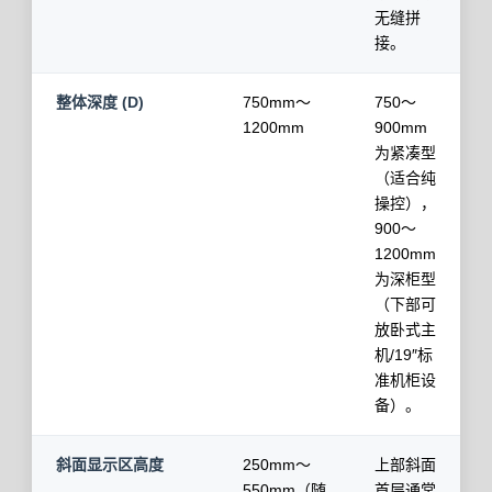
无缝拼
接。
整体深度 (D)
750mm～
750～
1200mm
900mm
为紧凑型
（适合纯
操控），
900～
1200mm
为深柜型
（下部可
放卧式主
机/19″标
准机柜设
备）。
斜面显示区高度
250mm～
上部斜面
550mm（随
首层通常