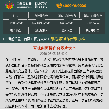
首页
监控操作台
指挥中心控制台
指挥中心操作台
中控室操作台
琴式斜面操作台
科幻操作台
专业会议桌
电子沙盘
调度控制台
图片大全
关于中创美
当前位置：
首页
>
图片大全
>
琴式斜面操作台图片大全
琴式斜面操作台图片大全
2019-03-05 15:40:01
在工业控制、电力调度、自动化产线及监控指挥中心等专业场景中，琴
式斜面操作台以其宛如钢琴盖板般优雅流畅的轮廓，成为连接人与设备
最经典的交互载体。所谓“琴式”，源于其上部操作面板如三角钢琴盖般
自然向下倾斜、整体线条圆润饱满的造型语言；而斜面设计则是其灵魂
所在——告别传统垂直或纯平台面的生硬，斜面以科学的倾角将显示
屏、仪表、按钮推向最符合人体自然视线的高度与角度。这种兼具工业
美学与功能理性的结构，不仅让操作台本身成为空间中的视觉焦点，更
从根本上重构了长时间高强度作业的舒适边界，让每一次目视与触控都
顺应身体的本能，而非强迫身体去迁就机器。