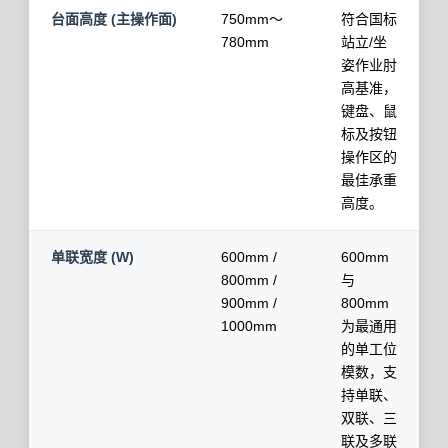
台面高度 (主操作面)
750mm～
符合国标
780mm
站立/坐
姿作业肘
高基准，
键盘、鼠
标及按钮
操作区的
最佳承重
高度。
单联宽度 (W)
600mm /
600mm
800mm /
与
900mm /
800mm
1000mm
为最通用
的单工位
模数，支
持单联、
双联、三
联及多联