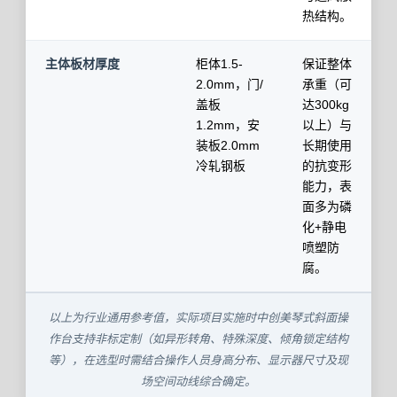
热结构。
主体板材厚度
柜体1.5-
保证整体
2.0mm，门/
承重（可
盖板
达300kg
1.2mm，安
以上）与
装板2.0mm
长期使用
冷轧钢板
的抗变形
能力，表
面多为磷
化+静电
喷塑防
腐。
以上为行业通用参考值，实际项目实施时中创美琴式斜面操
作台支持非标定制（如异形转角、特殊深度、倾角锁定结构
等），在选型时需结合操作人员身高分布、显示器尺寸及现
场空间动线综合确定。