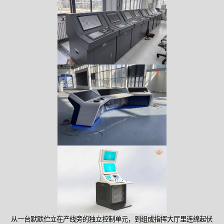
从一台默默伫立在产线旁的独立控制单元，到组成指挥大厅里连绵起伏