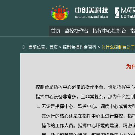
首页
监控操作台
指挥中心控制台
指
当前位置：
首页
>
控制台操作台百科
>
为什么控制台对于
为
控制台是指挥中心必备的操作平台，也是指挥中心
指挥中心设备非常多，且非常复杂，那为什么控制
无论是指挥中心、监控中心、调度中心或者大
其运行的核心还是在指挥中心里进行监控、指
操作的工作人员。指挥中心环境的建设、精密