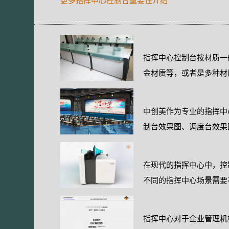
更多指挥中心控制台重要性介绍
指挥中心控制台按材质一
金材质等，或者是多种材
中创美作为专业的指挥中
制台效果图、调度台效果
在现代的指挥中心中，控
不同的指挥中心场景需要
指挥中心对于企业管理机