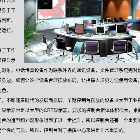
操作人员
投身于工
行判断、
定运行，
身于工作
监控显示
的对象，电话传真设备作为联系外界的通讯设备，文件管理系统则对
员身边，如何让这些设备合理摆放布局，让指挥人员更方便使用设备
角色。
样，不断随着时代的发展而发展。早期控制台摆放的设备以大型工业
显示器也是以大型的CRT显示器，要求的控制台柜体体积很大，桌
制台的造型和外观形象得到了进一步提升，所以控制台还有一个重要
而个性的气质，所以，控制台对于指挥中心来讲是非常重要的。