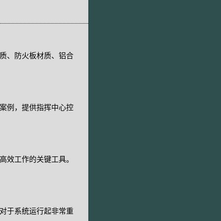
？
质、防火板材质、铝合
案例，提供指挥中心控
高效工作的关键工具。
对于系统运行起非常重