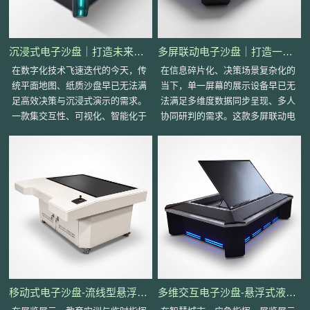
沉浸式电子沙盘｜打造未来感的交互决策空间
多屏联动电子沙盘｜打造一体化协同决策终端
在数字化技术飞速迭代的今天，传
在信息碎片化、决策场景复杂化的
统平面地图、纸质沙盘早已无法满
当下，单一屏幕的展示设备早已无
足高效决策与沉浸式演示的需求。
法满足多维度数据同步呈现、多人
一款集交互性、可视化、智能化于
协同研判的需求。这款多屏联动电
一体的电子沙盘，正成为规划展
子沙盘，以未来感的模块化设计、
示、指挥调度、方案推
多终端同步交互能力
移动式电子沙盘-流线型悬浮台面·嵌入式大屏·万向轮移动底盘
多维交互电子沙盘-悬浮式液压盖板·底部环绕光带