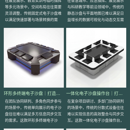
在展览展示、教育实训与临时指挥
在智慧城市、应急指挥、展览展示
等多元场景中，空间布局往往需要
与科研教学等前沿领域中，传统的
灵活调整，传统固定式电子沙盘难
静态沙盘与平面地图已难以满足日
以满足快速部署与场景转换的需
益增长的数据可视化与动态交互需
求。这款移动式电子沙盘以流线型
求。电子沙盘作为一种集成了高清
悬浮台面为核心，融合嵌
显示、触控交互、三
环形多终端电子沙盘｜打造多人协同研判新平台
一体化电子沙盘操作台｜打造高效协同的智能研判中枢
在团队协同研判、多角色同步参与
在复杂项目研讨、多部门协同研判
的场景中，传统单向展示的电子沙
的场景中，传统的分散式设备往往
盘往往难以满足多方信息同步交互
难以实现信息的高效整合与同步交
的需求。这款环形多终端电子沙
互。这款一体化电子沙盘操作台，
盘，以围合式的布局设计、多终端
以简约现代的设计语言、集成化的