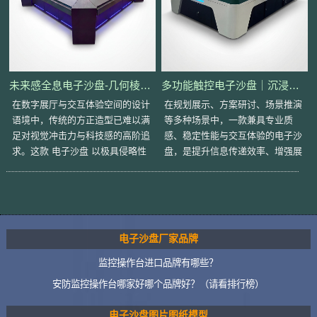
未来感全息电子沙盘-几何棱角拼接美学·悬浮紫光底座·嵌入式多边形触控
多功能触控电子沙盘｜沉浸式可视化交互终端
在数字展厅与交互体验空间的设计
在规划展示、方案研讨、场景推演
语境中，传统的方正造型已难以满
等多种场景中，一款兼具专业质
足对视觉冲击力与科技感的高阶追
感、稳定性能与交互体验的电子沙
求。这款 电子沙盘 以极具侵略性
盘，是提升信息传递效率、增强展
的未来主义风格破局，通过硬朗的
示说服力的核心载体。这款多功能
几何切割、深邃的材质
触控电子沙盘，以沉稳
电子沙盘厂家品牌
监控操作台进口品牌有哪些？
安防监控操作台哪家好哪个品牌好？（请看排行榜）
电子沙盘图片图纸模型