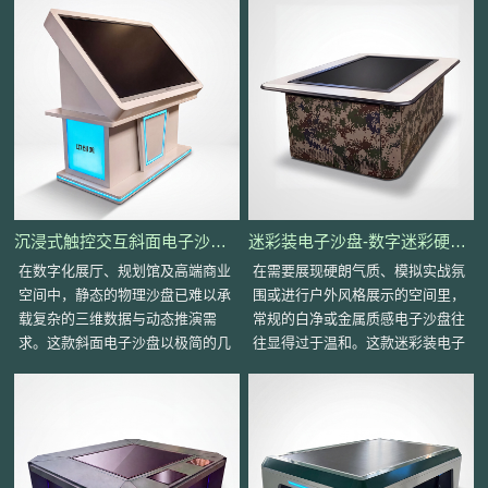
同步交互能力，为团队
多终端布局与全流程
沉浸式触控交互斜面电子沙盘-斜坡视窗轻奢美学·悬浮发光体块
迷彩装电子沙盘-数字迷彩硬核外观·嵌入式战术桌面·模块化封闭机柜电子沙盘
在数字化展厅、规划馆及高端商业
在需要展现硬朗气质、模拟实战氛
空间中，静态的物理沙盘已难以承
围或进行户外风格展示的空间里，
载复杂的三维数据与动态推演需
常规的白净或金属质感电子沙盘往
求。这款斜面电子沙盘以极简的几
往显得过于温和。这款迷彩装电子
何雕塑感造型、阶梯式悬浮结构与
沙盘以独特的数字迷彩涂装为核心
冰蓝氛围光效，重塑了信
视觉符号，结合嵌入