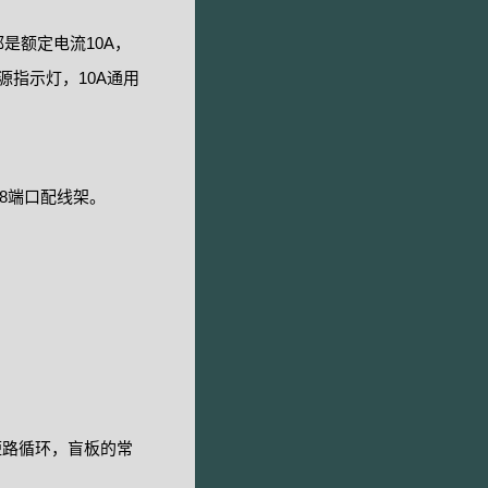
是额定电流10A，
源指示灯，10A通用
8端口配线架。
短路循环，盲板的常