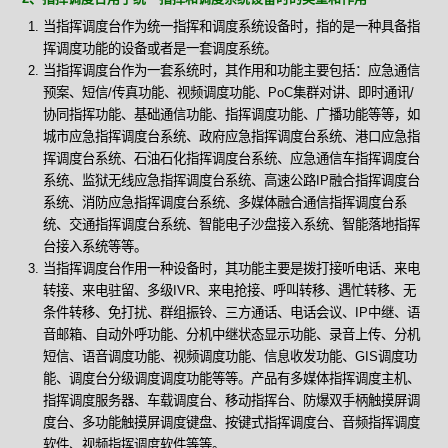
当指挥调度台作为统一指挥和调度系统设备时，指的是一种具备指
挥调度功能的设备或者是一套调度系统。
当指挥调度台作为一套系统时，其作用和功能主要包括：应急通信
预案、短信/传真功能、视频调度功能、PoC集群对讲、即时通讯/
协同指挥功能、基础通信功能、指挥调度功能、广播功能等等，如
城市应急指挥调度台系统、政府应急指挥调度台系统、港口应急指
挥调度台系统、石油石化指挥调度台系统、应急通信车指挥调度台
系统、监狱无线应急指挥调度台系统、高速公路IP融合指挥调度台
系统、消防应急指挥调度台系统、多媒体融合通信指挥调度台系
统、交通指挥调度台系统、智能电子沙盘接入系统、智能落地指挥
台接入系统等等。
当指挥调度台作用一种设备时，其功能主要是拨打接听电话、来电
转接、来电驻留、多级IVR、来电抢接、呼叫转移、遇忙转移、无
条件转移、免打扰、群组振铃、三方通话、电话会议、IP中继、语
音邮箱、自动外呼功能、分机中继状态显示功能、录音上传、分机
短信、语音调度功能、视频调度功能、信息收发功能、GIS调度功
能、调度台分级调度调度功能等等。产品有多媒体指挥调度主机、
指挥调度服务器、车载调度台、移动指挥台、防爆双手柄触摸屏调
度台、多功能触摸屏调度键盘、按键式指挥调度台、音频指挥调度
软件、视频指挥调度软件等等。