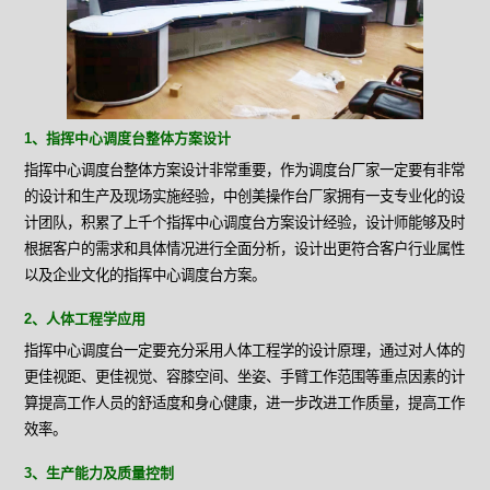
1、指挥中心调度台整体方案设计
指挥中心调度台整体方案设计非常重要，作为调度台厂家一定要有非常
的设计和生产及现场实施经验，中创美操作台厂家拥有一支专业化的设
计团队，积累了上千个指挥中心调度台方案设计经验，设计师能够及时
根据客户的需求和具体情况进行全面分析，设计出更符合客户行业属性
以及企业文化的指挥中心调度台方案。
2、人体工程学应用
指挥中心调度台一定要充分采用人体工程学的设计原理，通过对人体的
更佳视距、更佳视觉、容膝空间、坐姿、手臂工作范围等重点因素的计
算提高工作人员的舒适度和身心健康，进一步改进工作质量，提高工作
效率。
3、生产能力及质量控制