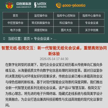
首页
监控操作台
指挥中心控制台
指挥中心操作台
中控室操作台
琴式斜面操作台
科幻操作台
专业会议桌
电子沙盘
调度控制台
图片大全
关于中创美
当前位置：
首页
>
专业会议桌
>
智慧无纸·极简交互：新一代智能无纸
智慧无纸·极简交互：新一代智能无纸化会议桌，重塑高效协同
新体验
2026-05-14 17:44:30
在数字化转型的浪潮下，现代企业会议室正经历着从传统单向汇报向多
维互动、从海量纸质文件向数字化信息处理的深刻变革。面对日益复杂
的决策流程与对环境友好的双重诉求，传统会议桌已难以承载高效会议
与绿色低碳的新标准。基于对现代智能会议场景的深度洞察，我们推出
全新一代智慧无纸系列无纸化会议桌。该产品以“智慧互联、极简交互”
为核心理念，将先进的电子升降终端、隐藏式走线系统与极简美学设计
完美融合，为企业打造出兼具科技前瞻性与实战高效能的现代化议事空
间。