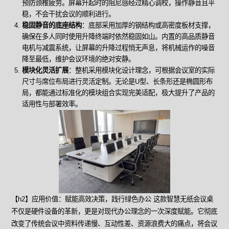
预防颈椎疲劳。屏幕升起时的阻尼感经过精心调校，操作静音且平
稳，不会干扰会议的顺利进行。
稳固静音的底座结构
：底部采用加厚的钢结构或高密度板材支撑，
确保在多人同时使用升降终端时依然稳固如山。内置的高品质静音
电机与减震系统，让屏幕的升降过程悄无声息，将机械运作的噪音
降至最低，维护会议环境的绝对安静。
模块化灵活扩展
：整机采用模块化设计理念，可根据会议室的实际
尺寸与席位布局进行灵活定制。无论是U型、长条形还是椭圆形布
局，都能通过标准化的模块组合实现完美适配，极大提升了产品的
适用性与部署效率。
【h2】应用价值：赋能高效决策，践行绿色办公 这款智慧无纸会议桌
不仅是硬件设备的革新，更是对现代办公理念的一次深度赋能。它彻底
改变了传统会议中资料传递慢、互动性差、资源浪费大的痛点，将会议