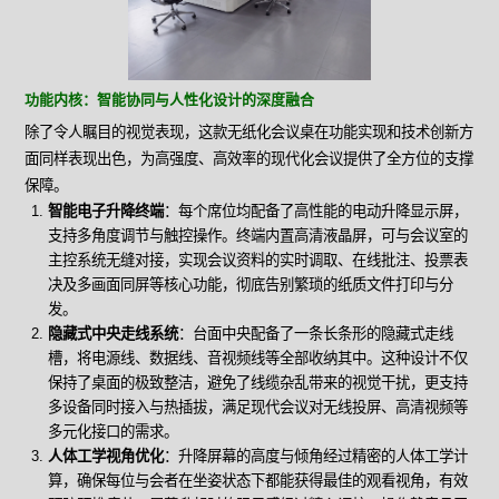
功能内核：智能协同与人性化设计的深度融合
除了令人瞩目的视觉表现，这款无纸化会议桌在功能实现和技术创新方
面同样表现出色，为高强度、高效率的现代化会议提供了全方位的支撑
保障。
智能电子升降终端
：每个席位均配备了高性能的电动升降显示屏，
支持多角度调节与触控操作。终端内置高清液晶屏，可与会议室的
主控系统无缝对接，实现会议资料的实时调取、在线批注、投票表
决及多画面同屏等核心功能，彻底告别繁琐的纸质文件打印与分
发。
隐藏式中央走线系统
：台面中央配备了一条长条形的隐藏式走线
槽，将电源线、数据线、音视频线等全部收纳其中。这种设计不仅
保持了桌面的极致整洁，避免了线缆杂乱带来的视觉干扰，更支持
多设备同时接入与热插拔，满足现代会议对无线投屏、高清视频等
多元化接口的需求。
人体工学视角优化
：升降屏幕的高度与倾角经过精密的人体工学计
算，确保每位与会者在坐姿状态下都能获得最佳的观看视角，有效