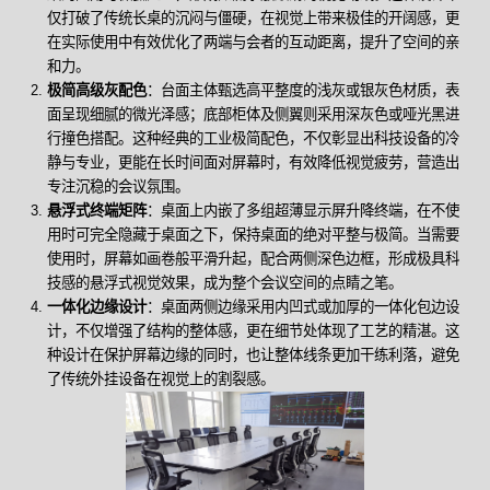
仅打破了传统长桌的沉闷与僵硬，在视觉上带来极佳的开阔感，更
在实际使用中有效优化了两端与会者的互动距离，提升了空间的亲
和力。
极简高级灰配色
：台面主体甄选高平整度的浅灰或银灰色材质，表
面呈现细腻的微光泽感；底部柜体及侧翼则采用深灰色或哑光黑进
行撞色搭配。这种经典的工业极简配色，不仅彰显出科技设备的冷
静与专业，更能在长时间面对屏幕时，有效降低视觉疲劳，营造出
专注沉稳的会议氛围。
悬浮式终端矩阵
：桌面上内嵌了多组超薄显示屏升降终端，在不使
用时可完全隐藏于桌面之下，保持桌面的绝对平整与极简。当需要
使用时，屏幕如画卷般平滑升起，配合两侧深色边框，形成极具科
技感的悬浮式视觉效果，成为整个会议空间的点睛之笔。
一体化边缘设计
：桌面两侧边缘采用内凹式或加厚的一体化包边设
计，不仅增强了结构的整体感，更在细节处体现了工艺的精湛。这
种设计在保护屏幕边缘的同时，也让整体线条更加干练利落，避免
了传统外挂设备在视觉上的割裂感。