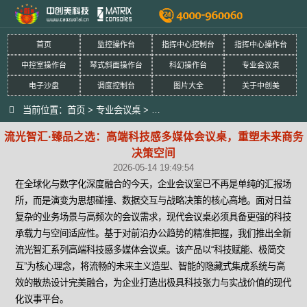
首页
监控操作台
指挥中心控制台
指挥中心操作台
中控室操作台
琴式斜面操作台
科幻操作台
专业会议桌
电子沙盘
调度控制台
图片大全
关于中创美
当前位置：
首页
>
专业会议桌
>
流光智汇·臻品之选：高端科技感多媒
流光智汇·臻品之选：高端科技感多媒体会议桌，重塑未来商务
决策空间
2026-05-14 19:49:54
在全球化与数字化深度融合的今天，企业会议室已不再是单纯的汇报场
所，而是演变为思想碰撞、数据交互与战略决策的核心高地。面对日益
复杂的业务场景与高频次的会议需求，现代会议桌必须具备更强的科技
承载力与空间适应性。基于对前沿办公趋势的精准把握，我们推出全新
流光智汇系列高端科技感多媒体会议桌。该产品以“科技赋能、极简交
互”为核心理念，将流畅的未来主义造型、智能的隐藏式集成系统与高
效的散热设计完美融合，为企业打造出极具科技张力与实战价值的现代
化议事平台。