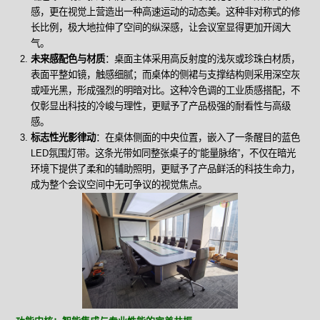
感，更在视觉上营造出一种高速运动的动态美。这种非对称式的修
长比例，极大地拉伸了空间的纵深感，让会议室显得更加开阔大
气。
未来感配色与材质
：桌面主体采用高反射度的浅灰或珍珠白材质，
表面平整如镜，触感细腻；而桌体的侧裙与支撑结构则采用深空灰
或哑光黑，形成强烈的明暗对比。这种冷色调的工业质感搭配，不
仅彰显出科技的冷峻与理性，更赋予了产品极强的耐看性与高级
感。
标志性光影律动
：在桌体侧面的中央位置，嵌入了一条醒目的蓝色
LED氛围灯带。这条光带如同整张桌子的“能量脉络”，不仅在暗光
环境下提供了柔和的辅助照明，更赋予了产品鲜活的科技生命力，
成为整个会议空间中无可争议的视觉焦点。