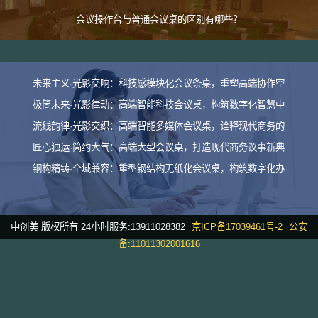
会议操作台与普通会议桌的区别有哪些？
未来主义·光影交响：科技感模块化会议条桌，重塑高端协作空
极简未来·光影律动：高端智能科技会议桌，构筑数字化智慧中
流线韵律·光影交织：高端智能多媒体会议桌，诠释现代商务的
匠心独运·简约大气：高端大型会议桌，打造现代商务议事新典
钢构精铸·全域兼容：重型钢结构无纸化会议桌，构筑数字化办
中创美 版权所有 24小时服务:13911028382
京ICP备17039461号-2
公安
备:11011302001616