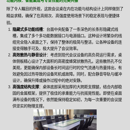
功能内核：智能集成与专业性能的完美共振
除了令人瞩目的外观，这款会议桌在内在功能与结构设计上同样做到了
精益求精，确保了在高频次、高强度使用场景下的稳定表现与便捷体
验。
隐藏式多功能线槽
：台面中央配备了一条深色的长条形隐藏式线
槽，集成了多个多功能数据接口与电源插口。这种设计将繁杂的线
缆完全隐入桌面之下，保持了整体的极简与整洁，让各种设备的连
接变得触手可及，极大提升了会议效率。
高效散热与静音设计
：考虑到现代会议设备的高负荷运行需求，桌
体侧板精心设计了大面积的高密度蜂窝状散热孔。这些散热孔不仅
美观，更能确保内部设备长时间运行时的空气流通与热量排出，有
效避免因过热导致的设备死机或故障。同时，配合静音导轨与缓冲
设计，确保升降或操作过程中的绝对安静。
高强度结构支撑
：桌体底部采用加厚的大跨距支撑腿，结合内部稳
固的金属框架，提供了极佳的承重能力与抗摇晃性能。即使在桌面
满布设备的情况下，依然能保持稳定如初，为每一次重要的会议提
供坚实的物理支撑。