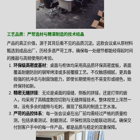
工艺品质：严苛选材与精湛制造的技术结晶
产品的真正价值，源于其背后看不见的品质沉淀。这款会议桌从原材料
甄选到成品出厂，历经多道严苛工序，确保每一处细节都能经得起时间
的推敲与高频使用的考验。
环保级高密度基材
：桌面与柜体均采用高品质环保高密度板，表面
覆盖耐磨防刮的钢琴烤漆或多层覆膜工艺。不仅触感细腻，更具备
极强的抗冲击与耐腐蚀能力，即使长期使用也不易变形或褪色，始
终保持如新。
精密无缝拼接
：无论是桌面的接缝、侧板的拼接，还是灯带的嵌
入，均采用了高精度数控切割与无缝焊接技术。整体视觉上浑然一
体，没有多余的缝隙与毛刺，展现了极高的制造工艺水准。
严苛的品控体系
：每一张会议桌在出厂前均需经过严格的质量检
测，包括承重测试、耐磨测试、环保检测及功能联动测试。确保交
付到客户手中的每一件产品，都是品质与稳定的双重保障。