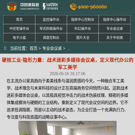
首页
监控操作台
指挥中心控制台
指挥中心操作台
中控室操作台
琴式斜面操作台
科幻操作台
专业会议桌
电子沙盘
调度控制台
图片大全
关于中创美
当前位置：
首页
>
专业会议桌
>
硬核工业·隐形力量：战术迷彩多媒体
硬核工业·隐形力量：战术迷彩多媒体会议桌，定义现代办公的
军工美学
2026-05-16 16:17:06
在主流办公家具趋向于柔美线条与温润质感的今天，一种融合军工美
学、战术理念与未来科技的设计正在高端商务空间悄然兴起。这款战术
迷彩多媒体会议桌，以其极具视觉冲击力的战术伪装纹理、精密的多媒
体集成模块与硬朗的工业结构，重新定义了现代会议空间的边界。它不
追求低调隐匿，而是以主动的战术姿态，为企业打造一个充满执行力、
专注度与科技底蕴的战略议事中心。