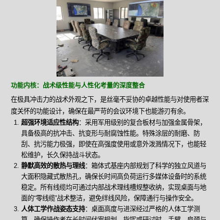
功能内核：战术级性能与人性化考量的深度整合
在极具冲击力的战术外观之下，是丝毫不妥协的卓越性能与对使用者深
度关怀的功能设计，确保在最严苛的会议环境下也能游刃有余。
超强环境适应性结构
：采用军用级别的复合板材与加强金属骨架，
具备极高的抗冲击、抗变形与耐腐蚀性能。特殊涂层的耐磨、防
刮、抗污能力极强，即使在高强度使用或意外泼溅情况下，也能轻
松维护，长久保持战斗状态。
静默高效的散热与理线
：箱体式基座内部规划了科学的独立风道与
大面积隐藏式散热孔，确保长时间高负荷运行多媒体设备时的系统
稳定。所有线缆均可通过内部战术理线槽规整收纳，实现桌面与地
面的“零线缆”战术整洁，避免绊线风险，保障通行与操作安全。
人体工学作战姿态支持
：桌面高度与进深经过严格的人体工学测
算，确保操作者在长时间伏案规划、指挥或研讨时，手臂、肩颈与