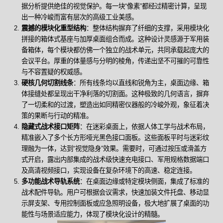
据分析提供绝佳的视觉保护。每一块“像素”都经过精密计算，呈现
出一种冷峻而富有层次的高级工业美感。
震撼的模块化重型结构
：整体结构摒弃了纤细的支撑，采用模块化
拼接的箱体式基座与加厚桌面组合而成。这种设计灵感源于军用装
备箱体，每个模块都仿佛一个独立的战术单元，共同承载起庞大的
会议平台。厚重的体量感与分明的棱角，传递出坚不可摧的可靠性
与不容置疑的权威感。
硬核几何切割线条
：所有线条均以直线和锐角为主，桌面边缘、箱
体接缝处都呈现出干净利落的切割面。这种极致的几何语言，摒弃
了一切柔和的过渡，塑造出如同精密仪器般的冷峻外观，象征着决
策的果断与行动的精准。
隐藏式战术接口矩阵
：在迷彩桌面上，依据人体工学与战术布局，
精准嵌入了多个长方形哑光黑色接口面板。这些面板平时与迷彩纹
理融为一体，达到“视觉隐身”效果。需要时，可通过按压或滑盖方
式开启，露出内部集成的战术级快速充电接口、军用规格数据端口
及高清视频接口，实现设备在复杂环境下的高速、稳定连接。
多功能战术导轨系统
：在桌面边缘或特定模块侧面，集成了标准的
战术配件导轨。用户可根据会议需求，快速加装文件托盘、移动显
示屏支架、专用控制面板或应急照明设备，极大地扩展了桌面的功
能性与场景适应能力，体现了模块化设计的精髓。