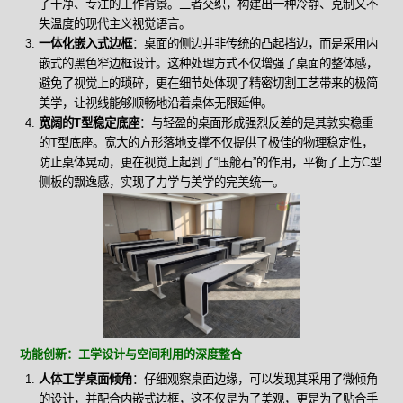
了干净、专注的工作背景。三者交织，构建出一种冷静、克制又不
失温度的现代主义视觉语言。
一体化嵌入式边框
：桌面的侧边并非传统的凸起挡边，而是采用内
嵌式的黑色窄边框设计。这种处理方式不仅增强了桌面的整体感，
避免了视觉上的琐碎，更在细节处体现了精密切割工艺带来的极简
美学，让视线能够顺畅地沿着桌体无限延伸。
宽阔的T型稳定底座
：与轻盈的桌面形成强烈反差的是其敦实稳重
的T型底座。宽大的方形落地支撑不仅提供了极佳的物理稳定性，
防止桌体晃动，更在视觉上起到了“压舱石”的作用，平衡了上方C型
侧板的飘逸感，实现了力学与美学的完美统一。
功能创新：工学设计与空间利用的深度整合
人体工学桌面倾角
：仔细观察桌面边缘，可以发现其采用了微倾角
的设计，并配合内嵌式边框，这不仅是为了美观，更是为了贴合手