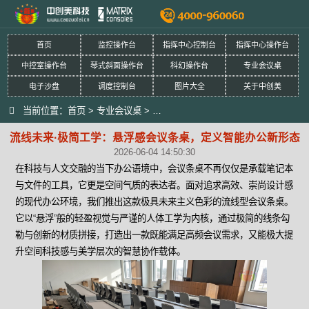
首页
监控操作台
指挥中心控制台
指挥中心操作台
中控室操作台
琴式斜面操作台
科幻操作台
专业会议桌
电子沙盘
调度控制台
图片大全
关于中创美
当前位置：
首页
>
专业会议桌
>
流线未来·极简工学：悬浮感会议条桌
流线未来·极简工学：悬浮感会议条桌，定义智能办公新形态
2026-06-04 14:50:30
在科技与人文交融的当下办公语境中，会议条桌不再仅仅是承载笔记本
与文件的工具，它更是空间气质的表达者。面对追求高效、崇尚设计感
的现代办公环境，我们推出这款极具未来主义色彩的流线型会议条桌。
它以“悬浮”般的轻盈视觉与严谨的人体工学为内核，通过极简的线条勾
勒与创新的材质拼接，打造出一款既能满足高频会议需求，又能极大提
升空间科技感与美学层次的智慧协作载体。