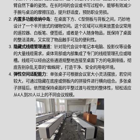
臂自然下垂的姿势。在长时间的会议或书写过程中，能够有效减少
手腕与桌沿的摩擦压迫，提升舒适度，预防职业劳损。
内置多功能收纳中岛
：在桌面下方、C型侧板与背板之间，巧妙地
设计了一个半开放式的储物空间。这个区域可以用来放置会议常用
的遥控器、白板笔、便签纸，或者是个人随身物品，既保持了桌面
的整洁清爽，又实现了物品触手可及的便利性。
隐藏式线缆管理通道
：针对现代会议中笔记本电脑、投影仪等设备
的大量线缆需求，桌体背部或内部集成了专门的线缆管理孔位或暗
槽。线缆可以经由这些通道规整地连接至桌面下方的电源排插，彻
底告别杂乱无章的“蜘蛛网”，打造干净、安全的用电环境。
弹性空间适配能力
：单张桌子可根据会议室大小灵活摆放，若空间
较大，可通过隐藏在底座或侧板内的拼接件进行横向组合。多张桌
子拼接后，依然能保持桌面的平整过渡与视觉的整体性，轻松适应
从4人到20人以上的不同会议规模。