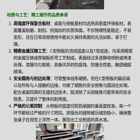
材质与工艺：精工细作的品质承诺
高强度环保复合板材
：桌面与侧板基材均选用高密度环保板材，表
面覆盖耐磨、耐刮、抗指纹的优质饰面。不仅物理性能稳定，不易
变形，且在日常高频使用中能长久保持表面的光洁如新，易于打
理。
精密金属压铸工艺
：C型侧板的流线弧度以及T型底座，均采用精密
的金属压铸或厚钢板折弯工艺制成。表面经过多道静电喷粉或烤漆
处理，漆膜均匀致密，具备优异的防腐蚀、防撞击性能，触感细腻
顺滑。
安全圆角与封边处理
：尽管整体线条硬朗，但在C型侧板的最前端
以及所有与人接触的边缘，均做了细致的安全倒角与圆润化处理。
配合桌面四周的无缝封边技术，既消除了尖锐棱角可能带来的安全
隐患，又提升了整体的耐用度。
严格的公差控制
：从侧板的弧度切割到桌腿的垂直度校准，每一个
环节都经过严格的尺寸把控。拼接处的缝隙被压缩到极小，确保整
张桌子在视觉上浑然一体，展现出工业制造的高水准。