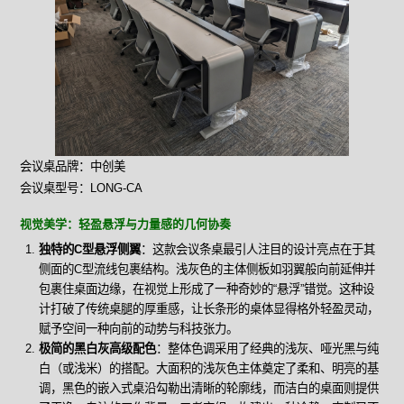
会议桌品牌：中创美
会议桌型号：LONG-CA
视觉美学：轻盈悬浮与力量感的几何协奏
独特的C型悬浮侧翼
：这款会议条桌最引人注目的设计亮点在于其
侧面的C型流线包裹结构。浅灰色的主体侧板如羽翼般向前延伸并
包裹住桌面边缘，在视觉上形成了一种奇妙的“悬浮”错觉。这种设
计打破了传统桌腿的厚重感，让长条形的桌体显得格外轻盈灵动，
赋予空间一种向前的动势与科技张力。
极简的黑白灰高级配色
：整体色调采用了经典的浅灰、哑光黑与纯
白（或浅米）的搭配。大面积的浅灰色主体奠定了柔和、明亮的基
调，黑色的嵌入式桌沿勾勒出清晰的轮廓线，而洁白的桌面则提供