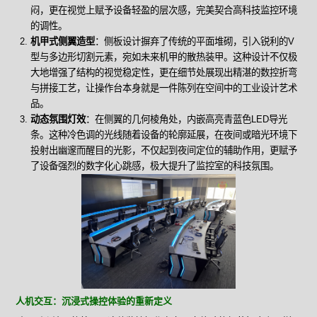
闷，更在视觉上赋予设备轻盈的层次感，完美契合高科技监控环境
的调性。
机甲式侧翼造型
：侧板设计摒弃了传统的平面堆砌，引入锐利的V
型与多边形切割元素，宛如未来机甲的散热装甲。这种设计不仅极
大地增强了结构的视觉稳定性，更在细节处展现出精湛的数控折弯
与拼接工艺，让操作台本身就是一件陈列在空间中的工业设计艺术
品。
动态氛围灯效
：在侧翼的几何棱角处，内嵌高亮青蓝色LED导光
条。这种冷色调的光线随着设备的轮廓延展，在夜间或暗光环境下
投射出幽邃而醒目的光影，不仅起到夜间定位的辅助作用，更赋予
了设备强烈的数字化心跳感，极大提升了监控室的科技氛围。
人机交互：沉浸式操控体验的重新定义