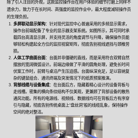
除了引人注目的外观，这款监控操作台在用户体验的细节打磨上同样不
遗余力，致力于在长时间、高强度的监控作业中，最大程度减轻操作员
的生理负担。
多屏联动显示架构
：针对现代监控中心普遍采用的多频显示需求，
操作台前端配备了专业的显示器支架系统。如图所示，其可同时承
载四台高清显示屏，并支持灵活的角度调节与升降，确保操作员能
够轻松构建起全方位的监控视窗矩阵，彻底告别视线遮挡与颈椎劳
损。
人体工学曲面台面
：台面并非僵硬的直线，而是采用符合双臂自然
摆放的宽阔微弧设计。前端边缘做了平滑的圆角处理，避免长时间
伏案工作时，前臂与桌沿产生压迫感。台面纵深充足，足以容纳复
杂的键鼠组合、通讯终端及突发情况下的纸质预案推演。
背部线缆与设备集成
：在台面后方，隐藏着精心设计的设备背板与
走线槽。密集的横向条纹结构不仅美观，更兼顾了背部设备的散热
通风功能。所有的电源线、视频线、数据线均可在背板后方有序穿
引与隐藏，彻底告别传统桌面上“盘丝洞”般的线缆乱象，保持操作
空间的绝对整洁。