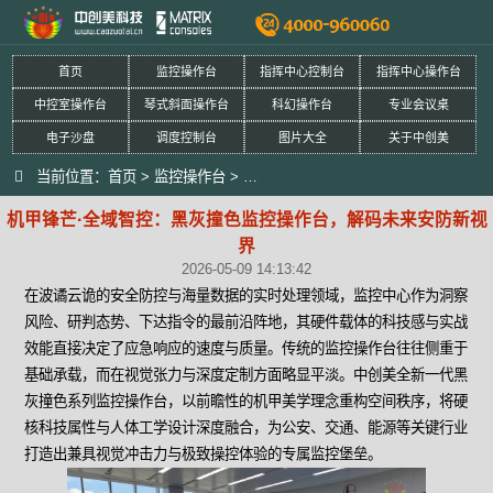
首页
监控操作台
指挥中心控制台
指挥中心操作台
中控室操作台
琴式斜面操作台
科幻操作台
专业会议桌
电子沙盘
调度控制台
图片大全
关于中创美
当前位置：
首页
>
监控操作台
>
机甲锋芒·全域智控：黑灰撞色监控操
机甲锋芒·全域智控：黑灰撞色监控操作台，解码未来安防新视
界
2026-05-09 14:13:42
在波谲云诡的安全防控与海量数据的实时处理领域，监控中心作为洞察
风险、研判态势、下达指令的最前沿阵地，其硬件载体的科技感与实战
效能直接决定了应急响应的速度与质量。传统的监控操作台往往侧重于
基础承载，而在视觉张力与深度定制方面略显平淡。中创美全新一代黑
灰撞色系列监控操作台，以前瞻性的机甲美学理念重构空间秩序，将硬
核科技属性与人体工学设计深度融合，为公安、交通、能源等关键行业
打造出兼具视觉冲击力与极致操控体验的专属监控堡垒。