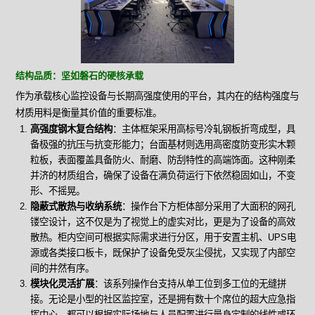
结构品质：坚如磐石的硬核承载
作为承载核心监控设备与长期高强度使用的平台，其内在的结构强度与
材质用料是衡量其价值的重要标准。
高强度钢木复合结构
：主体框架采用高标号冷轧钢板折弯成型，具
备极强的抗压与抗变形能力；台面基材则选用高密度防变形实木颗
粒板，表面覆盖具备防火、耐磨、防刮特性的高端饰面。这种刚柔
并济的材质组合，确保了设备在满负荷运行下依然稳固如山，不变
形、不摇晃。
隐蔽式散热与收纳系统
：操作台下方柜体部分采用了大面积的网孔
镂空设计，这不仅是为了视觉上的虚实对比，更是为了设备的高效
散热。柜内空间可根据实际需求进行分区，用于安置主机、UPS电
源或各类接口板卡，既保护了设备免受灰尘侵扰，又实现了内部空
间的井然有序。
模块化灵活扩展
：该系列操作台支持从单工位到多工位的无缝拼
接。无论是小型的社区监控室，还是拥有数十个席位的超大应急指
挥中心，都可以根据实际场地与人员配置进行量身定制的线性或环