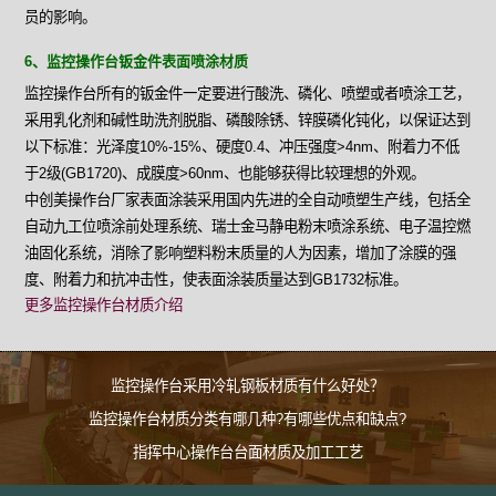
员的影响。
6、监控操作台钣金件表面喷涂材质
监控操作台所有的钣金件一定要进行酸洗、磷化、喷塑或者喷涂工艺，
采用乳化剂和碱性助洗剂脱脂、磷酸除锈、锌膜磷化钝化，以保证达到
以下标准：光泽度10%-15%、硬度0.4、冲压强度>4nm、附着力不低
于2级(GB1720)、成膜度>60nm、也能够获得比较理想的外观。
中创美操作台厂家表面涂装采用国内先进的全自动喷塑生产线，包括全
自动九工位喷涂前处理系统、瑞士金马静电粉末喷涂系统、电子温控燃
油固化系统，消除了影响塑料粉末质量的人为因素，增加了涂膜的强
度、附着力和抗冲击性，使表面涂装质量达到GB1732标准。
更多监控操作台材质介绍
监控操作台采用冷轧钢板材质有什么好处？
监控操作台材质分类有哪几种?有哪些优点和缺点?
指挥中心操作台台面材质及加工工艺