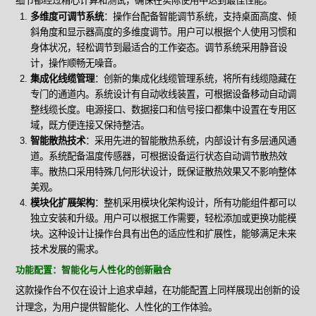
细节都经过精心计算和测试，确保在实际使用中达到最佳性能。
多维度可调节系统
：操作台配备智能调节系统，支持桌面高度、倾
斜角度和显示器高度的多维度调节。用户可以根据个人使用习惯和
身体状况，轻松调节到最适合的工作姿态。调节系统采用静音设
计，操作顺畅无噪音。
集成化线缆管理
：创新的集成化线缆管理系统，将所有线缆隐藏在
专门的通道内。系统设计有自动收线装置，可根据设备移动自动调
整线缆长度。电源接口、数据接口和信号接口都集中设置在专用区
域，既方便连接又保持整洁。
智能散热技术
：采用先进的智能散热系统，内部设计有多层通风通
道。系统配备温度传感器，可根据设备运行状态自动调节散热效
率。散热口采用特殊几何形状设计，既保证散热效果又不影响整体
美观。
模块化扩展架构
：整机采用模块化架构设计，所有功能组件都可以
独立安装和升级。用户可以根据工作需要，轻松添加或更换功能模
块。这种设计让操作台具有出色的适应性和扩展性，能够满足未来
技术发展的需求。
功能配置：智能化与人性化的创新融合
这款操作台不仅在设计上追求卓越，在功能配置上同样展现出创新的设
计理念，为用户提供智能化、人性化的工作体验。