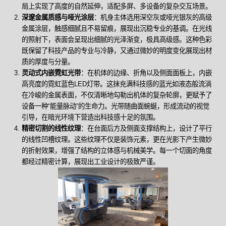
局上实现了高度的自然延伸，适配多屏、多设备的复杂交互场景。
深邃金属质感与哑光涂层
：机身主体选用深空灰或哑光银灰的高级
金属涂层，触感细腻且不易留痕，展现出沉稳专业的基调。在光线
的照射下，表面会呈现出细腻的光泽渐变，极具高级感。这种色彩
既保留了科技产品的专业与冷静，又通过微妙的明度变化展现出材
质的厚度与分量。
灵动式内嵌霓虹光带
：在机体的边缘、折角以及侧面面板上，内嵌
高亮度的霓虹蓝色LED灯带。这抹充满科技感的蓝光如液态般流淌
在冷峻的金属表面，不仅清晰地勾勒出机体的复杂轮廓，更赋予了
设备一种“能量脉动”的生命力。光带随曲面蜿蜒，形成流动的视觉
引导，在暗光环境下营造出科技感十足的氛围。
精密切割的线性纹理
：在台面后方及侧面支撑结构上，设计了平行
的线性凹槽纹理。这些纹理不仅是装饰元素，更在光影下产生微妙
的折射效果，增强了结构的立体感与机械美学。每一个切面的角度
都经过精密计算，展现出工业设计的极致严谨。