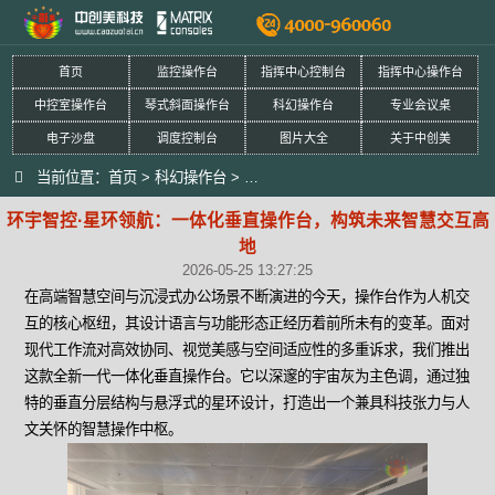
首页
监控操作台
指挥中心控制台
指挥中心操作台
中控室操作台
琴式斜面操作台
科幻操作台
专业会议桌
电子沙盘
调度控制台
图片大全
关于中创美
当前位置：
首页
>
科幻操作台
>
环宇智控·星环领航：一体化垂直操作
环宇智控·星环领航：一体化垂直操作台，构筑未来智慧交互高
地
2026-05-25 13:27:25
在高端智慧空间与沉浸式办公场景不断演进的今天，操作台作为人机交
互的核心枢纽，其设计语言与功能形态正经历着前所未有的变革。面对
现代工作流对高效协同、视觉美感与空间适应性的多重诉求，我们推出
这款全新一代一体化垂直操作台。它以深邃的宇宙灰为主色调，通过独
特的垂直分层结构与悬浮式的星环设计，打造出一个兼具科技张力与人
文关怀的智慧操作中枢。