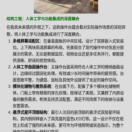
结构工程：人体工学与功能集成的深度耦合
在极具未来感的外观之下，这款操作台蕴含着对实际操作场景的深刻洞
察，将人体工学与功能集成进行了深度耦合。
多维屏幕适配区
：在垂直面板的中央区域，设计了双屏嵌入式安装
位。上下两块高清屏幕的布局，完美契合了现代操作中对信息分层
展示的需求，无论是数据监控、视频会议还是多任务并行，都能提
供清晰、舒适的视觉体验。
人体工学曲面操作台
：主操作台面采用符合人体工学的微倾曲面设
计，边缘经过圆润化处理，有效减少长时间操作带来的疲劳感。台
面宽敞平整，为键盘、鼠标及其他外设提供了充足的操作空间。
模块化储物与散热系统
：在台面下方，配备了多个模块化储物柜
体，门板上带有精密的穿孔纹理，既保证了美观，又兼顾了内部设
备的散热需求。柜体支持灵活配置，满足不同场景下的收纳与设备
安置需求。
悬浮式星环顶部结构
：最引人注目的是顶部的悬浮式双层星环结
构，其内侧同样嵌入了高亮度的蓝色LED灯带。这一设计不仅在视
觉上形成了强烈的未来感，更可作为环境照明或状态指示，为整个
操作空间增添一抹科幻色彩。