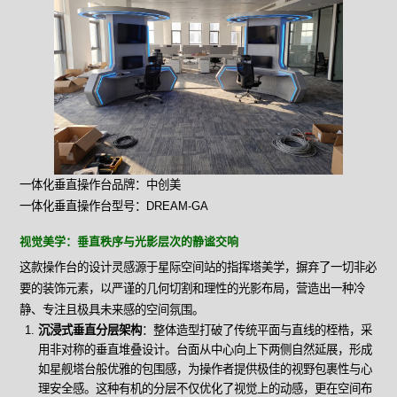
一体化垂直操作台品牌：中创美
一体化垂直操作台型号：DREAM-GA
视觉美学：垂直秩序与光影层次的静谧交响
这款操作台的设计灵感源于星际空间站的指挥塔美学，摒弃了一切非必
要的装饰元素，以严谨的几何切割和理性的光影布局，营造出一种冷
静、专注且极具未来感的空间氛围。
沉浸式垂直分层架构
：整体造型打破了传统平面与直线的桎梏，采
用非对称的垂直堆叠设计。台面从中心向上下两侧自然延展，形成
如星舰塔台般优雅的包围感，为操作者提供极佳的视野包裹性与心
理安全感。这种有机的分层不仅优化了视觉上的动感，更在空间布