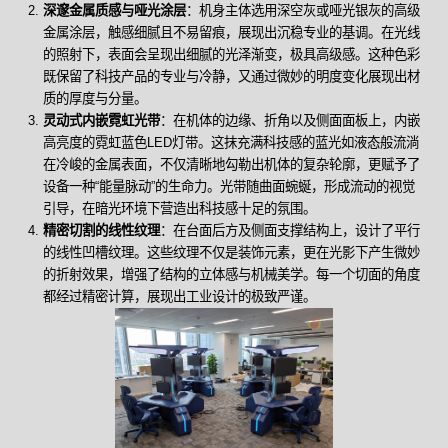
深邃金属质感与哑光涂层
：机身主体选用深空灰或哑光银灰的高级
金属涂层，触感细腻且不易留痕，展现出沉稳专业的基调。在光线
的照射下，表面会呈现出细腻的光泽渐变，极具高级感。这种色彩
既保留了科技产品的专业与冷静，又通过微妙的明度变化展现出材
质的厚度与分量。
灵动式内嵌霓虹光带
：在机体的边缘、折角以及侧面面板上，内嵌
高亮度的霓虹蓝色LED灯带。这抹充满科技感的蓝光如液态般流淌
在冷峻的金属表面，不仅清晰地勾勒出机体的复杂轮廓，更赋予了
设备一种“能量脉动”的生命力。光带随曲面蜿蜒，形成流动的视觉
引导，在暗光环境下营造出科技感十足的氛围。
精密切割的线性纹理
：在台面后方及侧面支撑结构上，设计了平行
的线性凹槽纹理。这些纹理不仅是装饰元素，更在光影下产生微妙
的折射效果，增强了结构的立体感与机械美学。每一个切面的角度
都经过精密计算，展现出工业设计的极致严谨。