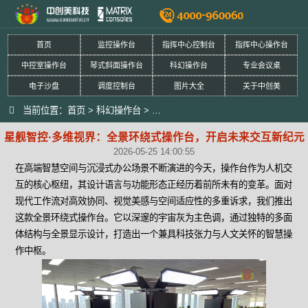
首页
监控操作台
指挥中心控制台
指挥中心操作台
中控室操作台
琴式斜面操作台
科幻操作台
专业会议桌
电子沙盘
调度控制台
图片大全
关于中创美
当前位置：
首页
>
科幻操作台
>
星舰智控·多维视界：全景环绕式操作
星舰智控·多维视界：全景环绕式操作台，开启未来交互新纪元
2026-05-25 14:00:55
在高端智慧空间与沉浸式办公场景不断演进的今天，操作台作为人机交
互的核心枢纽，其设计语言与功能形态正经历着前所未有的变革。面对
现代工作流对高效协同、视觉美感与空间适应性的多重诉求，我们推出
这款全景环绕式操作台。它以深邃的宇宙灰为主色调，通过独特的多面
体结构与全景显示设计，打造出一个兼具科技张力与人文关怀的智慧操
作中枢。