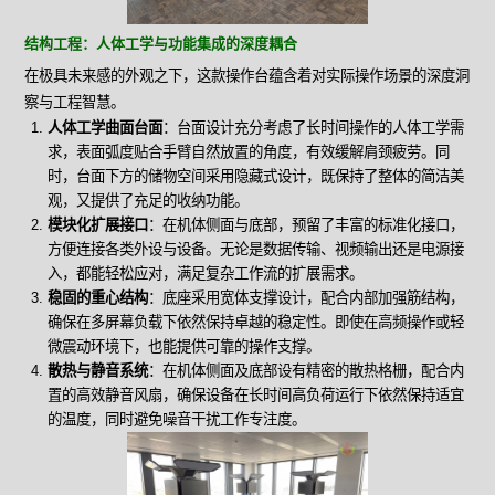
结构工程：人体工学与功能集成的深度耦合
在极具未来感的外观之下，这款操作台蕴含着对实际操作场景的深度洞
察与工程智慧。
人体工学曲面台面
：台面设计充分考虑了长时间操作的人体工学需
求，表面弧度贴合手臂自然放置的角度，有效缓解肩颈疲劳。同
时，台面下方的储物空间采用隐藏式设计，既保持了整体的简洁美
观，又提供了充足的收纳功能。
模块化扩展接口
：在机体侧面与底部，预留了丰富的标准化接口，
方便连接各类外设与设备。无论是数据传输、视频输出还是电源接
入，都能轻松应对，满足复杂工作流的扩展需求。
稳固的重心结构
：底座采用宽体支撑设计，配合内部加强筋结构，
确保在多屏幕负载下依然保持卓越的稳定性。即使在高频操作或轻
微震动环境下，也能提供可靠的操作支撑。
散热与静音系统
：在机体侧面及底部设有精密的散热格栅，配合内
置的高效静音风扇，确保设备在长时间高负荷运行下依然保持适宜
的温度，同时避免噪音干扰工作专注度。