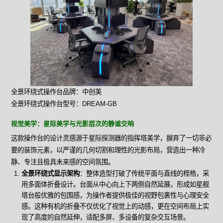
全景环绕式操作台品牌：中创美
全景环绕式操作台型号：DREAM-GB
视觉美学：星际美学与光影层次的静谧交响
这款操作台的设计灵感源于星际探测器的指挥塔美学，摒弃了一切非必
要的装饰元素，以严谨的几何切割和理性的光影布局，营造出一种冷
静、专注且极具未来感的空间氛围。
全景环绕式显示架构
：整体造型打破了传统平面与直线的桎梏，采
用多面体折叠设计。台面从中心向上下两侧自然延展，形成如星舰
塔台般优雅的包围感，为操作者提供极佳的视野包裹性与心理安全
感。这种有机的折叠不仅优化了视觉上的动感，更在空间布局上实
现了高度的自然延伸，适配多屏、多设备的复杂交互场景。