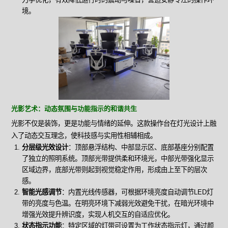
境。
光影艺术：动态氛围与功能指示的和谐共生
光影不仅是装饰，更是功能与情绪的延伸。这款操作台在灯光设计上融
入了动态交互理念，使科技感与实用性相辅相成。
分层级光效设计
：顶部悬浮结构、中部显示区、底部基座分别配置
了独立的照明系统。顶部光带提供柔和环境光，中部光带强化显示
区域边界，底部光带则起到视觉稳定作用，形成由上至下的层次
感。
智能光感调节
：内置光线传感器，可根据环境亮度自动调节LED灯
带的亮度与色温。在明亮环境下减弱光效避免干扰，在暗光环境中
增强光效提升辨识度，实现人机交互的自适应优化。
状态指示功能
：特定区域的灯带可设置为工作状态指示灯，通过颜