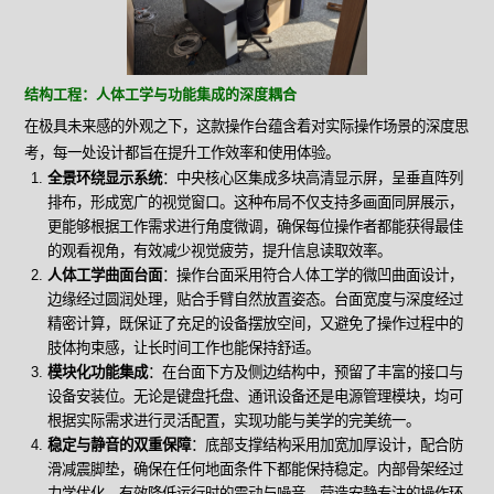
结构工程：人体工学与功能集成的深度耦合
在极具未来感的外观之下，这款操作台蕴含着对实际操作场景的深度思
考，每一处设计都旨在提升工作效率和使用体验。
全景环绕显示系统
：中央核心区集成多块高清显示屏，呈垂直阵列
排布，形成宽广的视觉窗口。这种布局不仅支持多画面同屏展示，
更能够根据工作需求进行角度微调，确保每位操作者都能获得最佳
的观看视角，有效减少视觉疲劳，提升信息读取效率。
人体工学曲面台面
：操作台面采用符合人体工学的微凹曲面设计，
边缘经过圆润处理，贴合手臂自然放置姿态。台面宽度与深度经过
精密计算，既保证了充足的设备摆放空间，又避免了操作过程中的
肢体拘束感，让长时间工作也能保持舒适。
模块化功能集成
：在台面下方及侧边结构中，预留了丰富的接口与
设备安装位。无论是键盘托盘、通讯设备还是电源管理模块，均可
根据实际需求进行灵活配置，实现功能与美学的完美统一。
稳定与静音的双重保障
：底部支撑结构采用加宽加厚设计，配合防
滑减震脚垫，确保在任何地面条件下都能保持稳定。内部骨架经过
力学优化，有效降低运行时的震动与噪音，营造安静专注的操作环