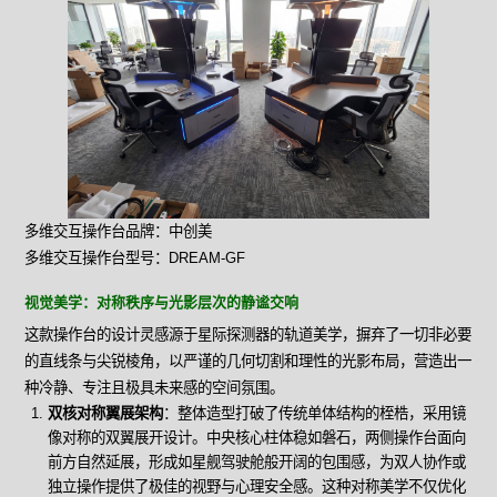
多维交互操作台品牌：中创美
多维交互操作台型号：DREAM-GF
视觉美学：对称秩序与光影层次的静谧交响
这款操作台的设计灵感源于星际探测器的轨道美学，摒弃了一切非必要
的直线条与尖锐棱角，以严谨的几何切割和理性的光影布局，营造出一
种冷静、专注且极具未来感的空间氛围。
双核对称翼展架构
：整体造型打破了传统单体结构的桎梏，采用镜
像对称的双翼展开设计。中央核心柱体稳如磐石，两侧操作台面向
前方自然延展，形成如星舰驾驶舱般开阔的包围感，为双人协作或
独立操作提供了极佳的视野与心理安全感。这种对称美学不仅优化