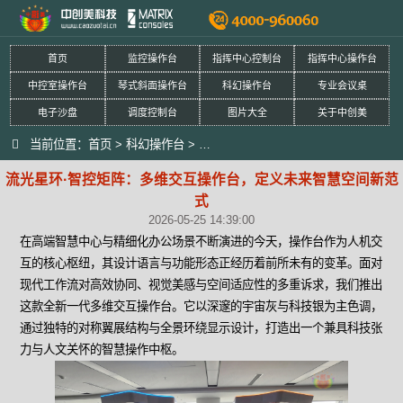
首页
监控操作台
指挥中心控制台
指挥中心操作台
中控室操作台
琴式斜面操作台
科幻操作台
专业会议桌
电子沙盘
调度控制台
图片大全
关于中创美
当前位置：
首页
>
科幻操作台
>
流光星环·智控矩阵：多维交互操作台
流光星环·智控矩阵：多维交互操作台，定义未来智慧空间新范
式
2026-05-25 14:39:00
在高端智慧中心与精细化办公场景不断演进的今天，操作台作为人机交
互的核心枢纽，其设计语言与功能形态正经历着前所未有的变革。面对
现代工作流对高效协同、视觉美感与空间适应性的多重诉求，我们推出
这款全新一代多维交互操作台。它以深邃的宇宙灰与科技银为主色调，
通过独特的对称翼展结构与全景环绕显示设计，打造出一个兼具科技张
力与人文关怀的智慧操作中枢。