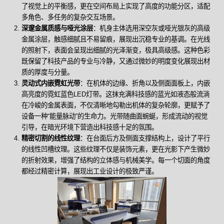
了视觉上的平衡感，更在空间布局上实现了高度的功能分区，适配
多角色、多任务的复杂交互场景。
深邃金属质感与哑光涂层
：机身主体选用深空灰或哑光银灰的高级
金属涂层，触感细腻且不易留痕，展现出沉稳专业的基调。在光线
的照射下，表面会呈现出细腻的光泽渐变，极具高级感。这种色彩
既保留了科技产品的专业与冷静，又通过微妙的明度变化展现出材
质的厚度与分量。
灵动式内嵌霓虹光带
：在机体的边缘、折角以及侧面面板上，内嵌
高亮度的霓虹蓝色LED灯带。这抹充满科技感的蓝光如液态般流淌
在冷峻的金属表面，不仅清晰地勾勒出机体的复杂轮廓，更赋予了
设备一种“能量脉动”的生命力。光带随曲面蜿蜒，形成流动的视觉
引导，在暗光环境下营造出科技感十足的氛围。
精密切割的线性纹理
：在台面后方及侧面支撑结构上，设计了平行
的线性凹槽纹理。这些纹理不仅是装饰元素，更在光影下产生微妙
的折射效果，增强了结构的立体感与机械美学。每一个切面的角度
都经过精密计算，展现出工业设计的极致严谨。