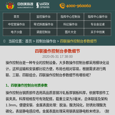
首页
监控操作台
指挥中心控制台
指挥中心操作台
中控室操作台
琴式斜面操作台
科幻操作台
专业会议桌
电子沙盘
调度控制台
图片大全
关于中创美
当前位置：
首页
>
控制台操作台
>
四联操作控制台参数细节
四联操作控制台参数细节
2020-05-31 17:38:00
操作控制台是一种专业的控制设备，大多数操作控制台都采用模块化设
计，这样运输和安装都比较方便，布局也相对容易，根据需求进行两
联、三联、四联组合，四联操作控制台参数细节有哪些呢？
1、四联操作控制台材质参数
操作控制台钢质部件选用高品质首钢冷轧板厚钢板料厚，依据零部件工
装夹具，料厚规格型号有效配搭，载重立梁为3毫米，总体联接及架构
1.3mm。便捷安裝．金属表面处理：脱油，酸洗钝化，防锈处理酸洗
磷化，表层静电感应喷。金属表面处理采用钢表层静电粉末喷涂，（耐