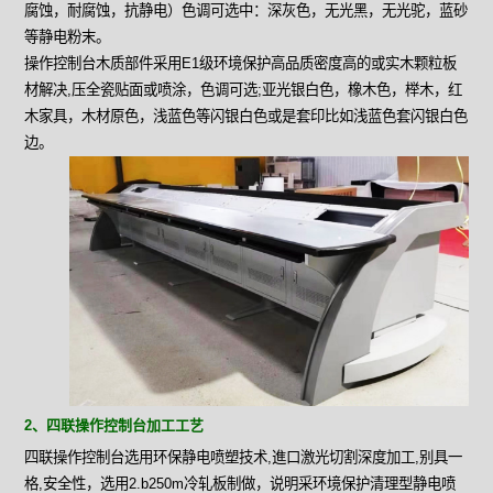
腐蚀，耐腐蚀，抗静电）色调可选中：深灰色，无光黑，无光驼，蓝砂
等静电粉末。
操作控制台木质部件采用E1级环境保护高品质密度高的或实木颗粒板
材解决,压全瓷贴面或喷涂，色调可选;亚光银白色，橡木色，榉木，红
木家具，木材原色，浅蓝色等闪银白色或是套印比如浅蓝色套闪银白色
边。
2、四联操作控制台加工工艺
四联操作控制台选用环保静电喷塑技术,進口激光切割深度加工,别具一
格,安全性，选用2.b250m冷轧板制做，说明采环境保护清理型静电喷