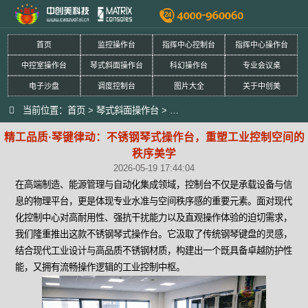
首页
监控操作台
指挥中心控制台
指挥中心操作台
中控室操作台
琴式斜面操作台
科幻操作台
专业会议桌
电子沙盘
调度控制台
图片大全
关于中创美
当前位置：
首页
>
琴式斜面操作台
>
精工品质·琴键律动：不锈钢琴式
精工品质·琴键律动：不锈钢琴式操作台，重塑工业控制空间的
秩序美学
2026-05-19 17:44:04
在高端制造、能源管理与自动化集成领域，控制台不仅是承载设备与信
息的物理平台，更是体现专业水准与空间秩序感的重要元素。面对现代
化控制中心对高耐用性、强抗干扰能力以及直观操作体验的迫切需求，
我们隆重推出这款不锈钢琴式操作台。它汲取了传统钢琴键盘的灵感，
结合现代工业设计与高品质不锈钢材质，构建出一个既具备卓越防护性
能，又拥有流畅操作逻辑的工业控制中枢。