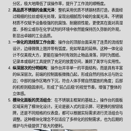
分区，极大地降低了误操作率，提升了工作流的顺畅度。
高品质不锈钢的金属光泽
：整机采用优质不锈钢材质打造，表面经
过精细的拉丝或哑光处理，呈现出细腻而冷峻的金属光泽。不锈钢
材质不仅赋予设备极强的抗腐蚀、耐磨损性能，更使其在面对高湿
度、多粉尘或存在化学试剂的环境中依然能保持历久弥新的外观，
彰显出卓越的工业品质。
一体化的流线型工作台面
：操作台的顶部台面采用了连贯的流线型
设计，边缘微微上翘并带有弧度，宛如琴盖的延伸。这种一体化设
计不仅美观大方，更能在操作时有效防止物品滑落，同时为图纸、
记录本或临时工具提供了充足的放置空间，兼顾了美学与实用性。
纵深层次的分明结构
：操作台并非单一的平面结构，而是具有丰富
的纵深层次。前端的控制面板微微凸起，形成自然的挡水沿与防尘
边；中部的操作区略作下沉，符合人体手臂自然摆放的角度；后部
的机柜则稳固承托，形成了“前凸后稳”的视觉节奏，增强了整体的
立体感。
模块化面板的灵活组合
：在不锈钢主框架的基础上，操作台的面板
区域采用了模块化设计。无论是嵌入式的显示屏、可更换的按钮铭
牌，还是不同规格的仪表盘，都可以根据实际需求进行灵活组合与
调整。这种模块化理念不仅适应了多样化的控制需求，也为后期的
维护与升级提供了极大的便利。