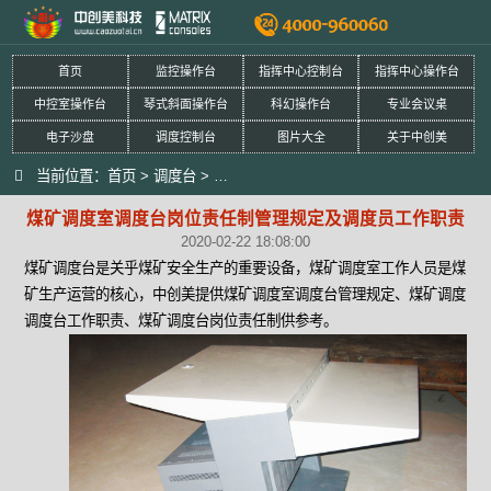
首页
监控操作台
指挥中心控制台
指挥中心操作台
中控室操作台
琴式斜面操作台
科幻操作台
专业会议桌
电子沙盘
调度控制台
图片大全
关于中创美
当前位置：
首页
>
调度台
>
煤矿调度室调度台岗位责任制管理规定及调
煤矿调度室调度台岗位责任制管理规定及调度员工作职责
2020-02-22 18:08:00
煤矿调度台是关乎煤矿安全生产的重要设备，煤矿调度室工作人员是煤
矿生产运营的核心，中创美提供煤矿调度室调度台管理规定、煤矿调度
调度台工作职责、煤矿调度台岗位责任制供参考。