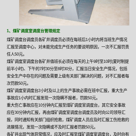
1、煤矿调度室调度台管理规定
煤矿调度台调度员各矿井调度员必须在每班后1小时内将当班生产情况
汇报至调度中心，对未能完成生产任务的要说明原因，一次不汇报罚责
任人50元。
煤矿调度室调度台各矿井值班长必须在每天的上午9时至10时(夏时制提
前半小时)、下午的7时30分至8时30分，汇报当日安全生产情况，包括
安全生产中存在的问题及需要上级有关部门解决的问题，对不汇报者每
次罚款50元。
煤矿调度室调度台2小时及以上的生产事故必需在班中汇报，重大生产
事故应1小内时汇报发现一次隐瞒不报者，罚款50元。
重大伤亡事故应在10分钟内汇报至煤矿调度室调度台，其它安全事故
应在30分钟内汇报，再由煤矿调度室调度台调度员及时向公司领导汇
报，同时通知有关部门组织抢救，煤矿调度人员应及时汇报工伤抢救的
进展情况，发现一次隐瞒或不及时汇报者罚款50元。
各矿井出现气体异常情况，应及时汇报至煤矿调度室调度台，及时向有