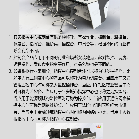
其实指挥中心控制台有很多种称呼，有操作台、控制台、监控台、
调度台、指挥台、维护桌、操控台、审讯台等，根据不同的行业称
呼会有所不同。
控制台产品应用于不同的行业和场所安装地点，起到监控、调度、
远程操作、发布命令指令等作用，产品名称也是不同的。
如果根据行业来细分，指挥中心控制台还可以称为很多种称呼，比
如电力行业调度中心的产品可以称呼为电力调度台、当应用在交通
管理监控中心时可称之为监控操作台、当应用在社区物业管理中心
时可称为监控台、当应用于平安城市指挥中心也可称之为指挥台、
当应用于能源领域的监控室时可称为操控台、当应用于通信网络指
挥中心时可称为网络维护桌、当应用于法院审讯时可称呼为审讯
台、当应用于金融领域指挥中心时可称为网络维护桌、当用于大数
据指挥中心时可称为指挥中心控制台。