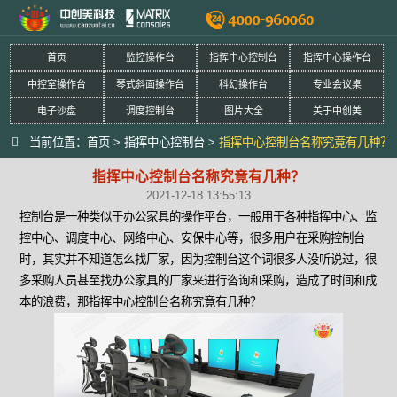
首页
监控操作台
指挥中心控制台
指挥中心操作台
中控室操作台
琴式斜面操作台
科幻操作台
专业会议桌
电子沙盘
调度控制台
图片大全
关于中创美
当前位置：
首页
>
指挥中心控制台
>
指挥中心控制台名称究竟有几种？
指挥中心控制台名称究竟有几种？
2021-12-18 13:55:13
控制台是一种类似于办公家具的操作平台，一般用于各种指挥中心、监
控中心、调度中心、网络中心、安保中心等，很多用户在采购控制台
时，其实并不知道怎么找厂家，因为控制台这个词很多人没听说过，很
多采购人员甚至找办公家具的厂家来进行咨询和采购，造成了时间和成
本的浪费，那指挥中心控制台名称究竟有几种？