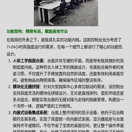
功能架构：精密布局，赋能高效作业
在极简的外表之下，是极其扎实的功能内核。这款控制台充分考虑了
7×24小时高强度运行的需求，在每一个细节上都进行了精心的功能性
设计。
人体工学曲面台面
：台面并非生硬的平面，而是带有极其微妙的双
侧弧度内收。这种符合人体工学的微曲设计，完美贴合操作者的坐
姿习惯，不仅提升了手臂放置的自然舒适度，还能有效利用桌面空
间，避免物品向两侧滑落，确保操作区域的整洁有序。
模块化无缝拼接
：针对大型指挥中心多席位联动的需求，该控制台
支持高度灵活的模块化拼接设计。无论是直线排列、弧形环绕还是
多点组合，都能实现台面的无缝对接与走线的隐蔽管理，构建出一
个浑然一体、逻辑严密的工作矩阵。
内嵌式设备集成系统
：台面上整齐排列的显示设备，依托于后台精
密的支架系统，实现了高度统一的内嵌式安装。显示器底座与台面
保持齐平或微凹，不仅节省了宝贵的桌面空间，更让整个操作界面