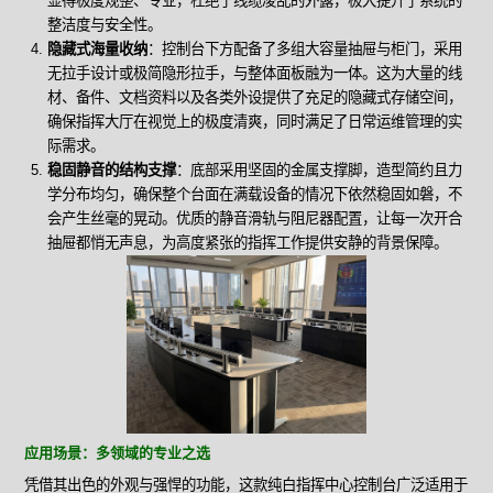
显得极度规整、专业，杜绝了线缆凌乱的外露，极大提升了系统的
整洁度与安全性。
隐藏式海量收纳
：控制台下方配备了多组大容量抽屉与柜门，采用
无拉手设计或极简隐形拉手，与整体面板融为一体。这为大量的线
材、备件、文档资料以及各类外设提供了充足的隐藏式存储空间，
确保指挥大厅在视觉上的极度清爽，同时满足了日常运维管理的实
际需求。
稳固静音的结构支撑
：底部采用坚固的金属支撑脚，造型简约且力
学分布均匀，确保整个台面在满载设备的情况下依然稳固如磐，不
会产生丝毫的晃动。优质的静音滑轨与阻尼器配置，让每一次开合
抽屉都悄无声息，为高度紧张的指挥工作提供安静的背景保障。
应用场景：多领域的专业之选
凭借其出色的外观与强悍的功能，这款纯白指挥中心控制台广泛适用于