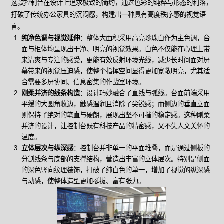
这款控制台在设计上追求极致的简约，通过色彩的纯粹与形态的利落，
打破了传统办公家具的沉闷感，构建出一种具有高度秩序感的视觉语
言。
纯净色调与视觉延伸
：整体大面积采用高亮珍珠白作为主色调，台
面与柜体均呈现出干净、明亮的视觉效果。白色不仅能在心理上带
来清爽与专注的感受，更能有效反射环境光线，减少长时间面对屏
幕带来的视觉压迫感，使整个指挥空间显得更加宽敞明亮，尤其适
合需要多屏协同、信息密集的作战室环境。
刚柔并济的线条构造
：设计巧妙融合了直线与弧线。台面前端采用
平缓的大圆角收边，触感温润且消除了尖锐感；而侧边的垂直立面
则保持了绝对的笔直与硬朗，展现出坚不可摧的稳定感。这种刚柔
并济的设计，让控制台既有科技产品的精密感，又不失人文关怀的
温度。
立体层次与纵深感
：控制台并非单一的平面堆叠，而是通过侧板的
分割线条与底部的支撑结构，营造出丰富的立体层次。特别是侧面
的深色竖向纹理装饰，打破了纯白色的单一，增加了视觉的纵深感
与动感，使整体造型更加挺拔、富有张力。