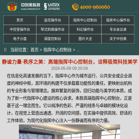
首页
监控操作台
指挥中心控制台
指挥中心操作台
中控室操作台
琴式斜面操作台
科幻操作台
专业会议桌
电子沙盘
调度控制台
图片大全
关于中创美
当前位置：
首页
>
指挥中心控制台
>
静谧力量·秩序之美：高端指挥中
静谧力量·秩序之美：高端指挥中心控制台，诠释极简科技美学
2026-05-09 09:20:04
在信息化高速发展的当下，指挥中心作为城市运行、公共安全或企业调
度的神经中枢，其环境的构建不仅承载着功能性的重任，更映射出机构
的专业形象与管理理念。摒弃繁复的装饰，回归功能与美学的本质，成
为了新一代指挥中心建设的核心诉求。本款高端指挥中心控制台，正是
基于这一理念而生。它以纯净的色彩、严谨的线条与卓越的模块化设
计，在视觉上营造出通透、开阔的空间感，在实操中提供高效、舒适的
工作体验，为现代化指挥中心注入一份静谧而有序的力量。