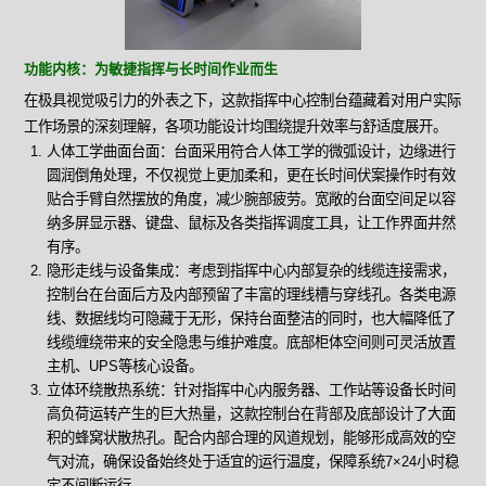
功能内核：为敏捷指挥与长时间作业而生
在极具视觉吸引力的外表之下，这款指挥中心控制台蕴藏着对用户实际
工作场景的深刻理解，各项功能设计均围绕提升效率与舒适度展开。
人体工学曲面台面：台面采用符合人体工学的微弧设计，边缘进行
圆润倒角处理，不仅视觉上更加柔和，更在长时间伏案操作时有效
贴合手臂自然摆放的角度，减少腕部疲劳。宽敞的台面空间足以容
纳多屏显示器、键盘、鼠标及各类指挥调度工具，让工作界面井然
有序。
隐形走线与设备集成：考虑到指挥中心内部复杂的线缆连接需求，
控制台在台面后方及内部预留了丰富的理线槽与穿线孔。各类电源
线、数据线均可隐藏于无形，保持台面整洁的同时，也大幅降低了
线缆缠绕带来的安全隐患与维护难度。底部柜体空间则可灵活放置
主机、UPS等核心设备。
立体环绕散热系统：针对指挥中心内服务器、工作站等设备长时间
高负荷运转产生的巨大热量，这款控制台在背部及底部设计了大面
积的蜂窝状散热孔。配合内部合理的风道规划，能够形成高效的空
气对流，确保设备始终处于适宜的运行温度，保障系统7×24小时稳
定不间断运行。