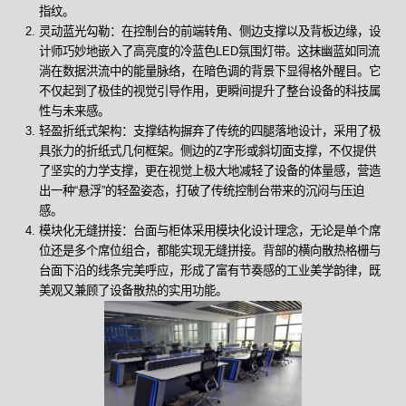
指纹。
灵动蓝光勾勒：在控制台的前端转角、侧边支撑以及背板边缘，设
计师巧妙地嵌入了高亮度的冷蓝色LED氛围灯带。这抹幽蓝如同流
淌在数据洪流中的能量脉络，在暗色调的背景下显得格外醒目。它
不仅起到了极佳的视觉引导作用，更瞬间提升了整台设备的科技属
性与未来感。
轻盈折纸式架构：支撑结构摒弃了传统的四腿落地设计，采用了极
具张力的折纸式几何框架。侧边的Z字形或斜切面支撑，不仅提供
了坚实的力学支撑，更在视觉上极大地减轻了设备的体量感，营造
出一种“悬浮”的轻盈姿态，打破了传统控制台带来的沉闷与压迫
感。
模块化无缝拼接：台面与柜体采用模块化设计理念，无论是单个席
位还是多个席位组合，都能实现无缝拼接。背部的横向散热格栅与
台面下沿的线条完美呼应，形成了富有节奏感的工业美学韵律，既
美观又兼顾了设备散热的实用功能。