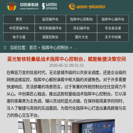
首页
监控操作台
指挥中心控制台
指挥中心操作台
中控室操作台
琴式斜面操作台
科幻操作台
专业会议桌
电子沙盘
调度控制台
图片大全
关于中创美
当前位置：
首页
>
指挥中心控制台
>
蓝光智核轻量级战术指挥中心控制
蓝光智核轻量级战术指挥中心控制台，赋能敏捷决策空间
2026-05-11 09:51:51
在瞬息万变的信息时代，无论是城市级的公共安全调度，还是企业级的
网络运维监控，指挥中心都扮演着中枢大脑的关键角色。对于许多需要
快速响应、灵活部署的场景而言，过于笨重的传统控制台往往显得力不
从心。中创美匠心独运，推出这款轻量级战术指挥中心控制台，它以深
邃的夜幕黑为主色调，辅以灵动的蓝光点缀，在保持极简美学的同时，
注入了敏捷与高效的实战基因，为现代化指挥中心打造出兼具颜值与实
力的核心交互平台。