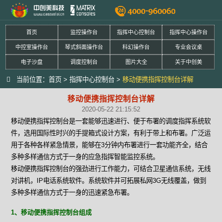
首页
监控操作台
指挥中心控制台
指挥中心操作台
中控室操作台
琴式斜面操作台
科幻操作台
专业会议桌
电子沙盘
调度控制台
图片大全
关于中创美
当前位置：
首页
>
指挥中心控制台
>
移动便携指挥控制台详解
移动便携指挥控制台详解
2020-05-22 21:15:52
移动便携指挥控制台是一套能够迅速进行、便于布署的调度指挥系统软
件，选用国际性时兴的手提箱式设计方案，有利于带上和布署。广泛运
用于各种各样紧急情景，能够在3分钟内布署进行一套功能齐全，结合
多种多样通信方式于一身的应急指挥智能监控系统。
移动便携指挥控制台的强劲进行工作能力，可结合卫星通信系统，无线
对讲机，IP电话系统软件。系统软件并可拓展私网3G无线覆盖，做到
多种多样通信方式于一身的迅速紧急布署。
1、移动便携指挥控制台组成