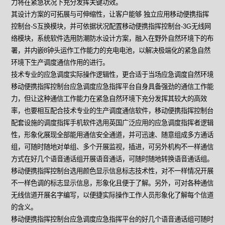
力将在紧急状况下充分发挥关键功效。
其设计方案的可拓展与可伸缩性，让客户能够 独立应用移动便携指挥
控制台-S互换模块，并可依据状况配置移动便携指挥控制台-3G无线网
络模块，系统软件选用防潮防水设计方案，融入在野外自然环境下的布
署，并内嵌8钟头运作工作能力的充电电池，以解决极端化的紧急自然
环境下生产调度通信作用的进行。
技术专业的应急调度实际操作逻辑性，更合适于当场应急调度自然环境
移动便携指挥控制台应急调度应急指挥平台自身具备强劲的通信工作能
力，但让这种通信工作能力在紧急自然环境下充分发挥其较大的高效
率，也要相互配合技术专业的生产调度通信软件，移动便携指挥控制台
配套设施的调度指挥手机软件选用英国广泛应用的应急调度指挥者逻辑
性，形象化展现全部能用通信安全通道，并可迅速、随意组成多方通话
组，可随时随地对单组、多个开展监视，插进，可另外机构不一样通信
方式在好几个语音通话组开展语音通话，可随时随地转换语音通话组。
移动便携指挥控制台选用颜色显示信息标志技术性，对不一样情况开展
不一样色调的标志显示信息，形象化且便于了解。另外，可对各种通信
无线信道开展名字编写，以便捷实际操作工作人员形象化了解每个信道
的含义。
移动便携指挥控制台应急调度应急指挥平台的好几个语音通话组可随时