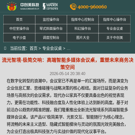
首页
监控操作台
指挥中心控制台
指挥中心操作台
中控室操作台
琴式斜面操作台
科幻操作台
专业会议桌
电子沙盘
调度控制台
图片大全
关于中创美
当前位置：
首页
>
专业会议桌
>
流光智境·极简交响：高端智能多媒体
流光智境·极简交响：高端智能多媒体会议桌，重塑未来商务决
策空间
2026-05-14 20:38:40
在数字化转型的浪潮中，会议室已不再是单一的汇报场所，而是演变为
企业信息汇聚、思维碰撞与战略决策的核心枢纽。面对日益复杂的业务
场景与高频次的会议需求，现代办公家具不仅要具备出色的视觉表现
力，更需在功能性、科技融合度及人性化体验上达到新的高度。基于对
前沿办公趋势的精准把握，我们隆重推出全新流光智境系列高端智能多
媒体会议桌。该产品以“极简美学、光影交互、智能随行”为核心理念，
将流畅的未来主义造型、隐藏式智能模块与灵动的氛围光效完美融合，
为企业打造出极具科技张力与实战价值的现代化议事平台。