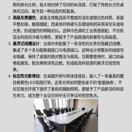
称的修长比例，极大地拉伸了空间的纵深感，打破了传统长方形桌
体的沉闷，赋予其一种动态的轻盈美。
高级灰黑撞色
：桌面主体甄选高平整度的浅灰或银白色材质，表面
平整如镜，触感细腻；而桌体的侧裙与支撑结构则采用深空灰或哑
光黑，形成强烈的明暗对比。这种冷色调的工业质感搭配，不仅彰
显出科技的冷峻与理性，更赋予了产品极强的耐看性与高级感。
悬浮式线槽设计
：台面中央配备了一条深色的长条形隐藏式线槽，
集成了多个多功能数据接口与电源插口。这种设计将繁杂的线缆完
全隐藏，保持了桌面的绝对整洁与极简。当需要使用时，接口如画
卷般展现，配合两侧深色边框，形成极具科技感的悬浮式视觉效
果。
标志性光影律动
：在桌腿外侧与柜体连接处，嵌入了一条垂直的醒
目橙黄色LED氛围灯带。这条光带如同整张桌子的“能量脉络”，不
仅在暗光环境下提供了柔和的辅助照明，更赋予了产品鲜活的科技
生命力，成为整个会议空间中无可争议的视觉焦点。