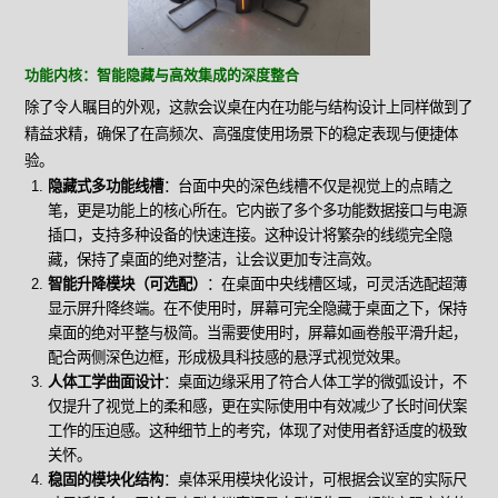
功能内核：智能隐藏与高效集成的深度整合
除了令人瞩目的外观，这款会议桌在内在功能与结构设计上同样做到了
精益求精，确保了在高频次、高强度使用场景下的稳定表现与便捷体
验。
隐藏式多功能线槽
：台面中央的深色线槽不仅是视觉上的点睛之
笔，更是功能上的核心所在。它内嵌了多个多功能数据接口与电源
插口，支持多种设备的快速连接。这种设计将繁杂的线缆完全隐
藏，保持了桌面的绝对整洁，让会议更加专注高效。
智能升降模块（可选配）
：在桌面中央线槽区域，可灵活选配超薄
显示屏升降终端。在不使用时，屏幕可完全隐藏于桌面之下，保持
桌面的绝对平整与极简。当需要使用时，屏幕如画卷般平滑升起，
配合两侧深色边框，形成极具科技感的悬浮式视觉效果。
人体工学曲面设计
：桌面边缘采用了符合人体工学的微弧设计，不
仅提升了视觉上的柔和感，更在实际使用中有效减少了长时间伏案
工作的压迫感。这种细节上的考究，体现了对使用者舒适度的极致
关怀。
稳固的模块化结构
：桌体采用模块化设计，可根据会议室的实际尺