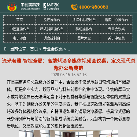
首页
监控操作台
指挥中心控制台
指挥中心操作台
中控室操作台
琴式斜面操作台
科幻操作台
专业会议桌
电子沙盘
调度控制台
图片大全
关于中创美
当前位置：
首页
>
专业会议桌
>
流光奢雅·智控全局：高端烤漆多媒体
流光奢雅·智控全局：高端烤漆多媒体视频会议桌，定义现代总
裁办公新典范
2026-05-15 15:57:16
在高端商务与总裁级办公空间中，会议桌不仅是承载日常沟通的基础载
体，更是企业实力、领导品味与科技前瞻性的集中体现。传统的厚重实
木或冷峻金属已无法满足当下对于视觉奢华感与智能交互体验的双重追
求。基于对顶级办公美学的深度探索，我们推出这款流光奢雅系列高端
烤漆多媒体视频会议桌。它将深邃如墨的钢琴烤漆质感、极具仪式感的
长条阵列布局与前沿的智能集成系统完美融合，为您构筑一个既彰显尊
贵地位，又高效赋能决策的现代化议事殿堂。