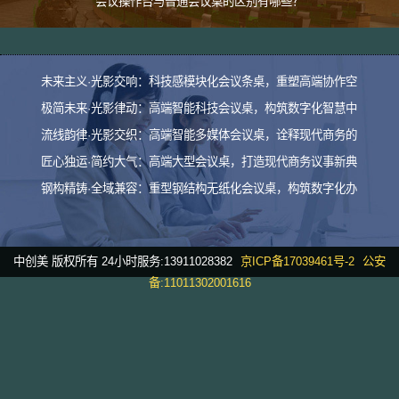
会议操作台与普通会议桌的区别有哪些？
未来主义·光影交响：科技感模块化会议条桌，重塑高端协作空
极简未来·光影律动：高端智能科技会议桌，构筑数字化智慧中
流线韵律·光影交织：高端智能多媒体会议桌，诠释现代商务的
匠心独运·简约大气：高端大型会议桌，打造现代商务议事新典
钢构精铸·全域兼容：重型钢结构无纸化会议桌，构筑数字化办
中创美 版权所有 24小时服务:13911028382
京ICP备17039461号-2
公安
备:11011302001616