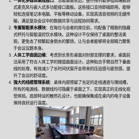
一体化多媒体集成接口
：沿着桌面长边，整齐排列着多组高端鹅颈
式麦克风与嵌入式多功能接口面板。这些接口支持即插即用，能够
轻松连接笔记本电脑、平板等移动设备，实现高清音视频的无缝传
输，满足复杂会议中的数据共享与远程协同需求。
专属智能茶水模块
：在每位与会者的席位前，均配备了精致的隐藏
式杯托与智能温控饮水模块。这种设计不仅保持了桌面的整洁美
观，更免去了频繁起身倒水的繁琐，让与会者能够将全部精力聚焦
于会议议题本身。
人体工学曲面边缘
：考虑到长条形桌面对肘部支撑的要求，桌面前
沿采用了符合人体工学的微弧曲面设计。这种贴合手臂自然下垂曲
线的处理，有效减少了长时间伏案开会带来的压迫感与疲劳感，提
升了会议的舒适度。
强大的线缆管理系统
：桌体内部预留了充足的走线通道与理线槽，
所有的电源线、数据线均可隐藏于桌面之下，实现真正的无线化视
觉体验。底部特设的散热孔设计，也能确保集成在桌内的电子设备
保持良好运行温度。