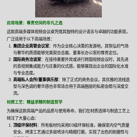
应用场景：尊贵空间的非凡之选
这款高端多媒体视频会议桌凭借其独特的设计语言与卓越的功能表现，
广泛适用于以下高端场景：
集团企业高管会议室
：作为企业核心决策的发源地，其恢弘的气场
与奢华的质感能够完美契合总裁、董事长办公室的尊贵定位。
国际商务洽谈室
：在接待重要外宾或进行跨国视频会议时，其先进
的音视频集成能力与庄重的仪式感，能够展现出企业的国际化水准
与专业态度。
高端私人会所/董事俱乐部
：除了正式的商务会议，其优雅的流线造
型与深色调的奢华感也非常适合用于高端圈层的私密会晤与深度交
流。
材质工艺：精益求精的制造哲学
为确保这款高端产品的品质与使用寿命，我们在材质选择与制造工艺上
倾注了大量心血：
顶级环保材料
：所有板材均采用E0级环保标准，确保室内空气质量
安全。烤漆工艺通过多层喷涂与精细打磨，实现了出色的耐磨性与