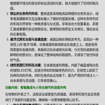
能随着环境光的变化折射出流动的光影，极大地提升了空间的档次
感。
恢弘的长条阵列布局
：整体造型采用极具延伸感的长条形设计，线
条笔直硬朗却又在边缘处融入了微妙的弧度处理。这种长条阵列式
的布局天然带有一种秩序感与仪式感，非常适合大型董事会、高管
汇报或重要的多边视频会议，能够很好地界定主次席位，强化会议
的庄重氛围。
悬浮式厚实台面与金属底座
：桌面边缘处理极其考究，呈现出一种
视觉上的“悬浮”效果，仿佛桌面轻盈地架设在底座之上。底座采用
高密度的金属材质，表面经过拉丝或哑光处理，与光亮的桌面形成
鲜明的材质对比，既保证了整体结构的稳固性，又增添了现代科技
的气息。
线性氛围灯的科技点缀
：在金属底座的侧面，内嵌了幽蓝或纯白色
的线性LED灯带。这道光带如同划破夜色的光刃，在视觉上起到了
拉伸空间的作用，同时在夜间会议场景下，能为严肃的环境注入一
丝未来感与灵动感，引导视觉重心。
功能内核：智能集成与人性化细节的深度共鸣
在惊艳的外表之下，这款会议桌更是为高强度、高效率的现代会议场景
进行了深度的功能定制，确保每一次使用都能得心应手。