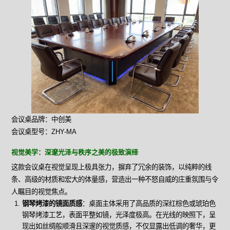
会议桌品牌：中创美
会议桌型号：ZHY-MA
视觉美学：深邃光泽与秩序之美的极致演绎
这款会议桌在视觉呈现上极具张力，摒弃了冗余的装饰，以纯粹的线
条、高级的材质和宏大的体量感，营造出一种不怒自威的庄重氛围与令
人瞩目的视觉焦点。
钢琴烤漆的镜面质感
：桌面主体采用了高品质的深红棕色或琥珀色
钢琴烤漆工艺，表面平整如镜，光泽度极高。在光线的映照下，呈
现出如丝绸般顺滑且深邃的视觉质感，不仅显露出低调的奢华，更