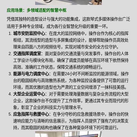
应用场景：多领域适配的智慧中枢
凭借其独特的造型设计与强大的功能集成，这款琴式多媒体操作台广泛
适用于多种专业领域，成为各行业智慧化升级的重要一环。
城市安防监控中心
：在庞大的监控网络中，操作台作为核心的指挥
枢纽，其流线型的造型与多屏集成的设计，能够帮助操作员高效处
理来自四面八方的视频信号，实现对城市安全的全方位守护。
交通指挥调度室
：面对复杂的交通流量与突发事件，操作台的人体
工学设计与模块化布局，确保了调度员能够在高压环境下依然保持
高效、准确的工作状态，保障交通系统的顺畅运行。
能源与电力调度中心
：在需要24小时不间断监控的能源领域，操作
台的稳固结构与高效散热系统，为各种监控设备提供了可靠的运行
环境，而其优雅的造型也为严肃的工业空间增添了一抹科技美感。
大型企业运营中心
：对于需要处理海量数据与复杂业务流程的大型
企业，这款操作台不仅提升了工作效率，更通过其专业而现代的形
象，彰显了企业的科技实力与管理水平。
应急指挥与救援中心
：在争分夺秒的应急救援场景中，操作台的快
速响应能力与清晰的信息展示，为指挥人员提供了强有力的决策支
持，而其稳固的结构也确保了在各种复杂环境下的可靠运行。