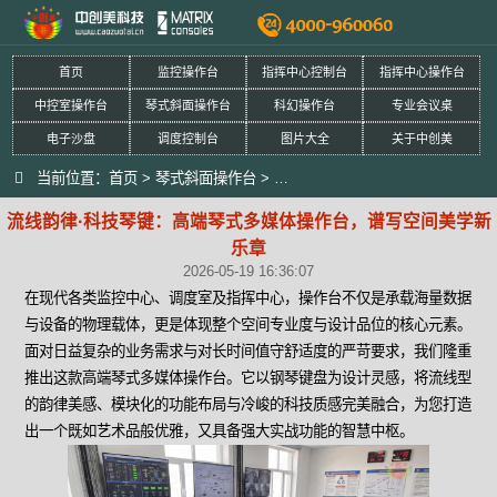
首页
监控操作台
指挥中心控制台
指挥中心操作台
中控室操作台
琴式斜面操作台
科幻操作台
专业会议桌
电子沙盘
调度控制台
图片大全
关于中创美
当前位置：
首页
>
琴式斜面操作台
>
流线韵律·科技琴键：高端琴式多
流线韵律·科技琴键：高端琴式多媒体操作台，谱写空间美学新
乐章
2026-05-19 16:36:07
在现代各类监控中心、调度室及指挥中心，操作台不仅是承载海量数据
与设备的物理载体，更是体现整个空间专业度与设计品位的核心元素。
面对日益复杂的业务需求与对长时间值守舒适度的严苛要求，我们隆重
推出这款高端琴式多媒体操作台。它以钢琴键盘为设计灵感，将流线型
的韵律美感、模块化的功能布局与冷峻的科技质感完美融合，为您打造
出一个既如艺术品般优雅，又具备强大实战功能的智慧中枢。