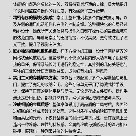
体能够自然贴合桌体的曲线，双臂得到最舒适的支撑，极大地提升
了长时间监控与操作的舒适度，有效缓解了工作疲劳。
精密有序的模块化集成
：桌面上整齐排列着多个内嵌式显示屏，以
及左侧的通讯电话组件和右侧的控制旋钮。这种模块化的布局经过
精心设计，确保所有关键信息与操作入口都在操作员的最佳视域与
触达范围内。屏幕与桌面的无缝衔接，不仅美观，更有效防止了眩
光干扰，提升了视觉专注度。
匠心独运的通风散热系统
：在下方柜体的正面，设计了两组整齐的
网格状通风散热孔。这些散热孔不仅承担着内部大功率电子设备散
热的重任，保障系统长时间运行的稳定性，其排列的几何美感也与
整体的工业设计语言相得益彰，成为细节处的一道风景。
实用主义的存储解决方案
：操作台下方配置了多个大容量抽屉与柜
门，提供了充足的收纳空间。这些存储单元采用了隐藏式拉手设
计，保持了正面的整体平整与简洁。无论是存放文件资料、操作手
册还是备用设备，都能井然有序，确保操作区域的整洁与高效。
冷峻细腻的金属质感
：整体桌体采用了高品质的金属材质，表面经
过细腻的拉丝或喷砂工艺处理。这种材质在光线的映照下呈现出柔
和而高级的光泽，不仅具备极强的耐磨性与抗污性，更在视觉上营
造出一种冷静、理性的科技感。金属的冷峻与弧形设计的温润相互
碰撞，展现出一种刚柔并济的独特格调。