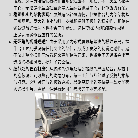
增减。这种灵活性使得操作台能够适应不同规模、不同类型的指挥
中心，无论是小型监控室还是大型综合调度中心，都能游刃有余。
稳固扎实的结构表现
：虽然造型轻盈流畅，但操作台的内部结构却
异常坚固。宽大的底座与斜向支撑腿提供了极佳的稳定性，即使在
满载设备的情况下也不会产生晃动。这种“外柔内刚”的结构表现，
正是高端操作台应有的品质。
无死角的视觉通透
：由于采用了内嵌式屏幕与紧凑的模块布局，操
作台正面几乎没有任何突出的部件，形成了良好的视觉通透性。这
不仅让整个操作区域看起来更加整洁开阔，也避免了因设备突出而
造成的磕碰风险，提升了安全性。
细节处的匠心打磨
：从边缘的倒角处理到接缝的严密贴合，从拉手
的隐蔽设计到散热孔的均匀分布，每一个细节都经过了反复的推敲
与打磨。这种对细节的极致追求，最终呈现出的不仅是一款功能强
大的操作台，更是一件经得起时间考验的工业艺术品。