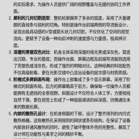
的实际需求，为操作人员提供广阔的视野覆盖与无缝的协同工作界
面。
犀利的几何切割造型
：整机轮廓摒弃了多余的弧度，采用了大量硬
朗的直线条与锐利的切角。特别是操作台前端两侧的导流板设计，
呈现出极具动感的V型或箭头状几何切割，不仅优化了空间的视觉
流向，更赋予了设备一种向前冲刺的速度感与力量感，极具辨识
度。
深邃的黑银双色对比
：机身主体采用深邃的哑光黑或深灰色，营造
出沉稳、专业的基底；而操作台面、屏幕边框及前端导流板则选用
了亮银色或浅灰色，形成了强烈的明暗对比。这种经典的科技配色
不仅高级耐看，更在光影交错中凸显出设备的层次感与材质质感。
阶梯式多屏斜面布局
：操作台上部集成了多个显示屏幕，采用了阶
梯式的斜面布局。后方的屏幕略高于前方，确保每一位操作人员都
能拥有无遮挡的全景视野。斜面设计不仅符合人体工学，方便视线
自然下落，更在视觉上形成了一种层层递进的纵深感，仿佛通往未
来的数据长廊。
内敛的散热孔设计
：在机身侧面的下部，设计了整齐排列的内凹式
散热格栅。这些散热孔采用规则的网状或条形结构，在保证了设备
内部良好通风散热的同时，避免了破坏整体外壳的完整性，展现了
设计师在功能性与美学之间的精妙平衡。