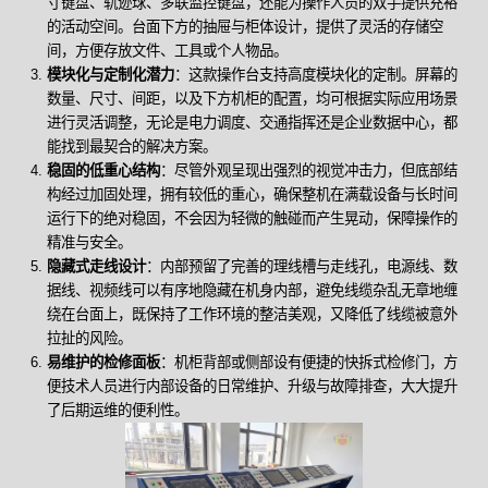
寸键盘、轨迹球、多联监控键盘，还能为操作人员的双手提供充裕
的活动空间。台面下方的抽屉与柜体设计，提供了灵活的存储空
间，方便存放文件、工具或个人物品。
模块化与定制化潜力
：这款操作台支持高度模块化的定制。屏幕的
数量、尺寸、间距，以及下方机柜的配置，均可根据实际应用场景
进行灵活调整，无论是电力调度、交通指挥还是企业数据中心，都
能找到最契合的解决方案。
稳固的低重心结构
：尽管外观呈现出强烈的视觉冲击力，但底部结
构经过加固处理，拥有较低的重心，确保整机在满载设备与长时间
运行下的绝对稳固，不会因为轻微的触碰而产生晃动，保障操作的
精准与安全。
隐藏式走线设计
：内部预留了完善的理线槽与走线孔，电源线、数
据线、视频线可以有序地隐藏在机身内部，避免线缆杂乱无章地缠
绕在台面上，既保持了工作环境的整洁美观，又降低了线缆被意外
拉扯的风险。
易维护的检修面板
：机柜背部或侧部设有便捷的快拆式检修门，方
便技术人员进行内部设备的日常维护、升级与故障排查，大大提升
了后期运维的便利性。