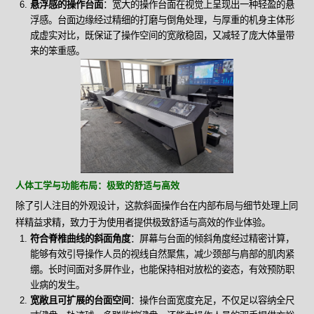
悬浮感的操作台面
：宽大的操作台面在视觉上呈现出一种轻盈的悬
浮感。台面边缘经过精细的打磨与倒角处理，与厚重的机身主体形
成虚实对比，既保证了操作空间的宽敞稳固，又减轻了庞大体量带
来的笨重感。
人体工学与功能布局：极致的舒适与高效
除了引人注目的外观设计，这款斜面操作台在内部布局与细节处理上同
样精益求精，致力于为使用者提供极致舒适与高效的作业体验。
符合脊椎曲线的斜面角度
：屏幕与台面的倾斜角度经过精密计算，
能够有效引导操作人员的视线自然聚焦，减少颈部与肩部的肌肉紧
绷。长时间面对多屏作业，也能保持相对放松的姿态，有效预防职
业病的发生。
宽敞且可扩展的台面空间
：操作台面宽度充足，不仅足以容纳全尺