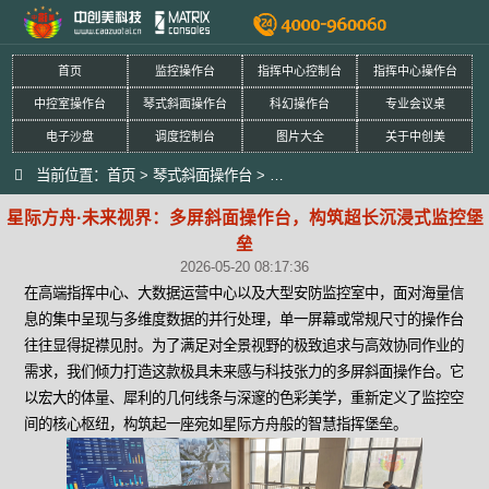
首页
监控操作台
指挥中心控制台
指挥中心操作台
中控室操作台
琴式斜面操作台
科幻操作台
专业会议桌
电子沙盘
调度控制台
图片大全
关于中创美
当前位置：
首页
>
琴式斜面操作台
>
星际方舟·未来视界：多屏斜面操
星际方舟·未来视界：多屏斜面操作台，构筑超长沉浸式监控堡
垒
2026-05-20 08:17:36
在高端指挥中心、大数据运营中心以及大型安防监控室中，面对海量信
息的集中呈现与多维度数据的并行处理，单一屏幕或常规尺寸的操作台
往往显得捉襟见肘。为了满足对全景视野的极致追求与高效协同作业的
需求，我们倾力打造这款极具未来感与科技张力的多屏斜面操作台。它
以宏大的体量、犀利的几何线条与深邃的色彩美学，重新定义了监控空
间的核心枢纽，构筑起一座宛如星际方舟般的智慧指挥堡垒。