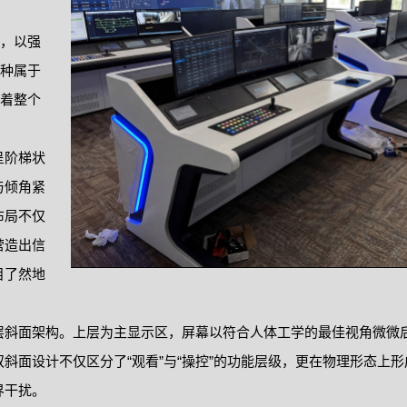
，以强
种属于
着整个
呈阶梯状
与倾角紧
布局不仅
营造出信
目了然地
层斜面架构。上层为主显示区，屏幕以符合人体工学的最佳视角微微
斜面设计不仅区分了“观看”与“操控”的功能层级，更在物理形态上
界干扰。