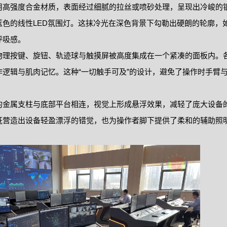
用高强度合金材质，表面经过细腻的拉丝或喷砂处理，呈现出冷峻的
色的线性LED氛围灯。这抹冷光在深色背景下勾勒出硬朗的轮廓，
呼吸感。
物理按键、旋钮、轨迹球与触摸屏被高度集成在一个紧凑的面板内。
逻辑与肌肉记忆。这种“一切触手可及”的设计，避免了操作时手臂
的金属支柱与底部平台相连，视觉上形成悬浮效果，减轻了庞大设备
既营造出设备轻盈漂浮的错觉，也为操作者脚下提供了柔和的辅助照