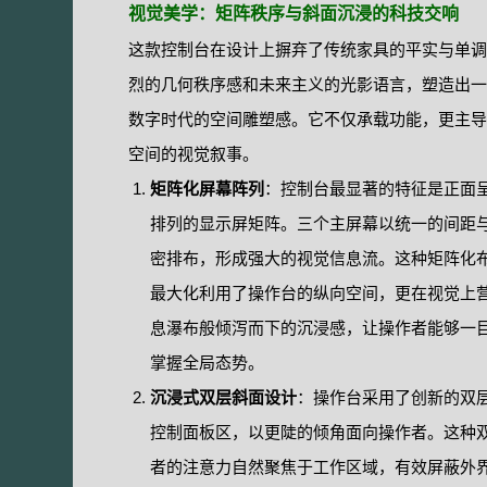
视觉美学：矩阵秩序与斜面沉浸的科技交响
这款控制台在设计上摒弃了传统家具的平实与单调
烈的几何秩序感和未来主义的光影语言，塑造出一
数字时代的空间雕塑感。它不仅承载功能，更主导
空间的视觉叙事。
矩阵化屏幕阵列
：控制台最显著的特征是正面
排列的显示屏矩阵。三个主屏幕以统一的间距
密排布，形成强大的视觉信息流。这种矩阵化
最大化利用了操作台的纵向空间，更在视觉上
息瀑布般倾泻而下的沉浸感，让操作者能够一
掌握全局态势。
沉浸式双层斜面设计
：操作台采用了创新的双
控制面板区，以更陡的倾角面向操作者。这种双
者的注意力自然聚焦于工作区域，有效屏蔽外