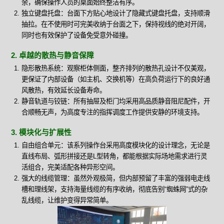
余，确保操作人员的桌面始终整洁有序。
独立键盘托盘：台面下方贴心地设计了隐藏式键盘托盘，支持顺滑
抽拉。在不使用时可完美收纳于台面之下，保持视线的绝对开阔，
同时也有效保护了设备免受意外碰撞。
2. 卓越的散热与静音保障
隐形散热系统：观察柜体侧面，整齐排列的散热孔设计不仅美观，
更保证了内部设备（如主机、交换机等）在高负荷运行下的良好通
风散热，有效延长设备寿命。
静音轨道与铰链：所有抽屉及柜门均采用高品质静音阻尼配件，开
合顺畅无声，为高度专注的指挥调度工作提供安静的环境支持。
3. 模块化与扩展性
自由组合单元：该系列操作台采用高度模块化的设计理念，无论是
直线布局、弧形拼接还是L型转角，都能根据实际场地需求进行灵
活组合，完美适配各种异形空间。
强大的线缆管理：虽然外观极简，但内部预留了丰富的强弱电走线
槽和理线架，支持海量线缆的有序收纳，彻底告别“蜘蛛网”式的杂
乱线缆，让维护变得异常简单。