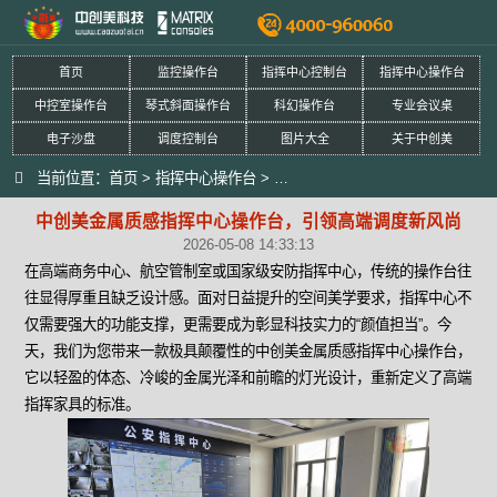
首页
监控操作台
指挥中心控制台
指挥中心操作台
中控室操作台
琴式斜面操作台
科幻操作台
专业会议桌
电子沙盘
调度控制台
图片大全
关于中创美
当前位置：
首页
>
指挥中心操作台
>
中创美金属质感指挥中心操作台，
中创美金属质感指挥中心操作台，引领高端调度新风尚
2026-05-08 14:33:13
在高端商务中心、航空管制室或国家级安防指挥中心，传统的操作台往
往显得厚重且缺乏设计感。面对日益提升的空间美学要求，指挥中心不
仅需要强大的功能支撑，更需要成为彰显科技实力的“颜值担当”。今
天，我们为您带来一款极具颠覆性的中创美金属质感指挥中心操作台，
它以轻盈的体态、冷峻的金属光泽和前瞻的灯光设计，重新定义了高端
指挥家具的标准。