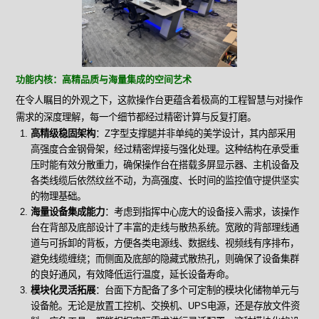
功能内核：高精品质与海量集成的空间艺术
在令人瞩目的外观之下，这款操作台更蕴含着极高的工程智慧与对操作
需求的深度理解，每一个细节都经过精密计算与反复打磨。
高精级稳固架构
：Z字型支撑腿并非单纯的美学设计，其内部采用
高强度合金钢骨架，经过精密焊接与强化处理。这种结构在承受重
压时能有效分散重力，确保操作台在搭载多屏显示器、主机设备及
各类线缆后依然纹丝不动，为高强度、长时间的监控值守提供坚实
的物理基础。
海量设备集成能力
：考虑到指挥中心庞大的设备接入需求，该操作
台在背部及底部设计了丰富的走线与散热系统。宽敞的背部理线通
道与可拆卸的背板，方便各类电源线、数据线、视频线有序排布，
避免线缆缠绕；而侧面及底部的隐藏式散热孔，则确保了设备集群
的良好通风，有效降低运行温度，延长设备寿命。
模块化灵活拓展
：台面下方配备了多个可定制的模块化储物单元与
设备舱。无论是放置工控机、交换机、UPS电源，还是存放文件资