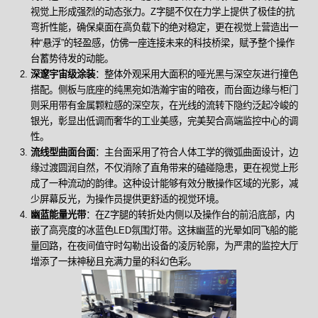
视觉上形成强烈的动态张力。Z字腿不仅在力学上提供了极佳的抗
弯折性能，确保桌面在高负载下的绝对稳定，更在视觉上营造出一
种“悬浮”的轻盈感，仿佛一座连接未来的科技桥梁，赋予整个操作
台蓄势待发的动能。
深邃宇宙级涂装
：整体外观采用大面积的哑光黑与深空灰进行撞色
搭配。侧板与底座的纯黑宛如浩瀚宇宙的暗夜，而台面边缘与柜门
则采用带有金属颗粒感的深空灰，在光线的流转下隐约泛起冷峻的
银光，彰显出低调而奢华的工业美感，完美契合高端监控中心的调
性。
流线型曲面台面
：主台面采用了符合人体工学的微弧曲面设计，边
缘过渡圆润自然，不仅消除了直角带来的磕碰隐患，更在视觉上形
成了一种流动的韵律。这种设计能够有效分散操作区域的光影，减
少屏幕反光，为操作员提供更舒适的视觉环境。
幽蓝能量光带
：在Z字腿的转折处内侧以及操作台的前沿底部，内
嵌了高亮度的冰蓝色LED氛围灯带。这抹幽蓝的光晕如同飞船的能
量回路，在夜间值守时勾勒出设备的凌厉轮廓，为严肃的监控大厅
增添了一抹神秘且充满力量的科幻色彩。