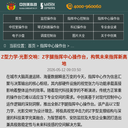
首页
监控操作台
指挥中心控制台
指挥中心操作台
中控室操作台
琴式斜面操作台
科幻操作台
专业会议桌
电子沙盘
调度控制台
图片大全
关于中创美
当前位置：
首页
>
指挥中心操作台
>
Z型力学·光影交响：Z字腿指挥中
Z型力学·光影交响：Z字腿指挥中心操作台，构筑未来指挥新高
地
2026-05-12 09:03:50
在城市大脑高速运转、海量数据瞬息万变的今天，指挥中心作为信息汇
聚与决策输出的核心枢纽，其内部硬件设施的视觉张力与功能承载直接
影响着整体运作的效率。随着现代科技美学的不断演进，传统方正笨重
的操作台已难以适应当下专业空间的需求。中创美基于对现代控制中心
运作逻辑的深刻洞察，推出全新Z字腿指挥中心操作台。该产品以“Z型
力学、光影交响”为设计理念，将极具视觉冲击力的Z字型支撑结构与深
邃的科技美学完美融合，为智慧城市、安防监控及大型企业集团打造出
兼具极致稳定性与未来科技感的空间解决方案。