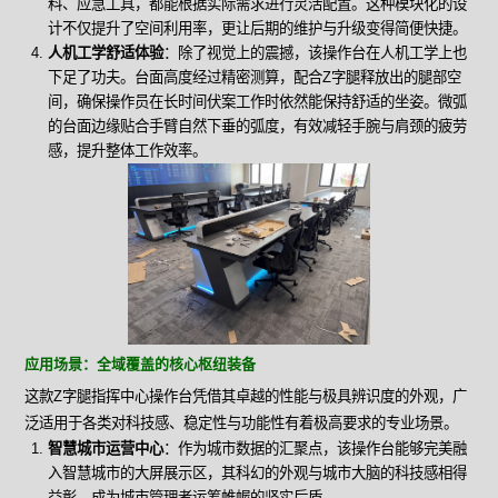
料、应急工具，都能根据实际需求进行灵活配置。这种模块化的设
计不仅提升了空间利用率，更让后期的维护与升级变得简便快捷。
人机工学舒适体验
：除了视觉上的震撼，该操作台在人机工学上也
下足了功夫。台面高度经过精密测算，配合Z字腿释放出的腿部空
间，确保操作员在长时间伏案工作时依然能保持舒适的坐姿。微弧
的台面边缘贴合手臂自然下垂的弧度，有效减轻手腕与肩颈的疲劳
感，提升整体工作效率。
应用场景：全域覆盖的核心枢纽装备
这款Z字腿指挥中心操作台凭借其卓越的性能与极具辨识度的外观，广
泛适用于各类对科技感、稳定性与功能性有着极高要求的专业场景。
智慧城市运营中心
：作为城市数据的汇聚点，该操作台能够完美融
入智慧城市的大屏展示区，其科幻的外观与城市大脑的科技感相得
益彰，成为城市管理者运筹帷幄的坚实后盾。