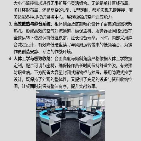
大小与监控需求进行无限扩展与灵活组合。无论是单排直线布局、
多排环形布局，还是复杂的U型、L型定制，都能实现无缝连接，完
美适配各种规模的监控中心，展现极强的空间适应能力。
高效散热与静音系统
：柜体侧面及底部精心设计了密集的蜂窝状散
热孔，形成高效的空气对流通道，确保主机、服务器及网络设备在
全速运转下依然保持低温稳定，延长设备寿命。同时，内部采用静
音减震设计，有效降低硬盘读写与风扇运转带来的低频噪音，为操
作员创造安静、专注的作战环境。
人体工学与极致收纳
：台面高度与倾斜角度严格依据人体工学数据
定制，配合可调节座椅，确保操作员长时间保持舒适坐姿，有效预
防职业病。下方配备大容量封闭式储物柜与抽屉，采用隐藏式拉手
设计，既保持了外观的整体性，又提供了充足的设备与资料收纳空
间，让桌面时刻保持整洁有序，提升实战效率。