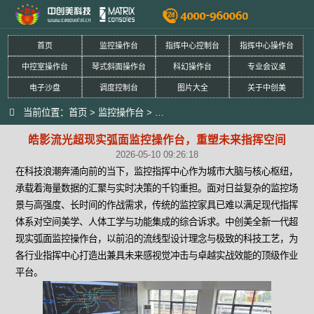
首页
监控操作台
指挥中心控制台
指挥中心操作台
中控室操作台
琴式斜面操作台
科幻操作台
专业会议桌
电子沙盘
调度控制台
图片大全
关于中创美
当前位置：
首页
>
监控操作台
>
皓影流光超现实弧面监控操作台，重塑
皓影流光超现实弧面监控操作台，重塑未来指挥空间
2026-05-10 09:26:18
在科技浪潮奔涌向前的当下，监控指挥中心作为城市大脑与核心枢纽，
承载着海量数据的汇聚与实时决策的千钧重担。面对日益复杂的监控场
景与高强度、长时间的作战需求，传统的监控家具已难以满足现代指挥
体系对空间美学、人体工学与功能集成的综合诉求。中创美全新一代超
现实弧面监控操作台，以前沿的流线型设计理念与极致的科技工艺，为
各行业指挥中心打造出兼具未来感视觉冲击与卓越实战效能的顶级作业
平台。