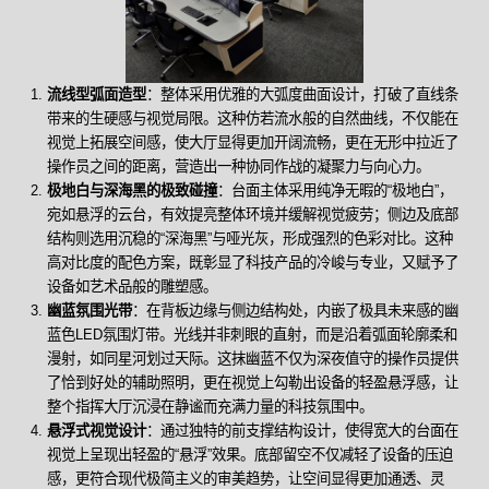
流线型弧面造型
：整体采用优雅的大弧度曲面设计，打破了直线条
带来的生硬感与视觉局限。这种仿若流水般的自然曲线，不仅能在
视觉上拓展空间感，使大厅显得更加开阔流畅，更在无形中拉近了
操作员之间的距离，营造出一种协同作战的凝聚力与向心力。
极地白与深海黑的极致碰撞
：台面主体采用纯净无暇的“极地白”，
宛如悬浮的云台，有效提亮整体环境并缓解视觉疲劳；侧边及底部
结构则选用沉稳的“深海黑”与哑光灰，形成强烈的色彩对比。这种
高对比度的配色方案，既彰显了科技产品的冷峻与专业，又赋予了
设备如艺术品般的雕塑感。
幽蓝氛围光带
：在背板边缘与侧边结构处，内嵌了极具未来感的幽
蓝色LED氛围灯带。光线并非刺眼的直射，而是沿着弧面轮廓柔和
漫射，如同星河划过天际。这抹幽蓝不仅为深夜值守的操作员提供
了恰到好处的辅助照明，更在视觉上勾勒出设备的轻盈悬浮感，让
整个指挥大厅沉浸在静谧而充满力量的科技氛围中。
悬浮式视觉设计
：通过独特的前支撑结构设计，使得宽大的台面在
视觉上呈现出轻盈的“悬浮”效果。底部留空不仅减轻了设备的压迫
感，更符合现代极简主义的审美趋势，让空间显得更加通透、灵