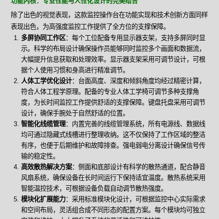
功能内核：专业性能与人性化设计的完美结合
除了出色的视觉表现，这款监控操作台在功能实现和技术创新方面同样
表现出色，为高强度监控工作提供了全方位的支撑保障。
多屏协同工作区
：每个工位配备专用显示器支架，支持多屏同时显
示。科学的布局设计确保操作员能够同时监控多个画面和数据流，
大幅提升信息获取和处理效率。显示器支架采用可调节设计，可根
据个人使用习惯和身高进行精准调节。
人体工学优化设计
：台面高度、深度和倾斜角度均经过精密计算，
符合人体工程学原理。配备的专业人体工学椅可调节多种支撑角
度，为长时间监控工作提供舒适的支撑保障。键盘托盘采用可调节
设计，确保手腕处于自然舒适的位置。
智能化线缆管理
：内置完善的线缆管理系统，所有电源线、数据线
均可通过隐藏式线槽进行整理收纳。这不仅保持了工作区域的整洁
有序，也便于后期维护和故障排查。强电弱电分离设计确保信号传
输的稳定性。
高效散热解决方案
：侧面和底部设计有科学的散热通道，配合静音
风扇系统，确保设备在长时间运行下保持适宜温度。散热系统采用
智能温控技术，可根据设备负载自动调节散热强度。
模块化扩展能力
：采用标准模块化设计，可根据监控中心实际需求
和空间布局，灵活组合成不同形态的配置方案。每个模块均可独立