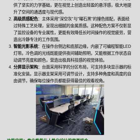
供了坚实的力学基础，更在视觉上创造出轻盈的悬浮感，极大地提
升了空间的通透度与现代感。
高级质感配色
：主体采用"深空灰"与"曜石黑"的撞色搭配，表面经
过特殊工艺处理，呈现出细腻的金属质感。这种配色方案不仅彰显
了监控设备的专业属性，更能有效降低长时间操作的视觉疲劳，营
造出冷静专注的工作氛围。
智能光影系统
：在操作台侧边和底部边缘，内嵌了可编程智能LED
灯带。冷色调的光线既能提供夜间辅助照明，又能根据工作状态自
动调节亮度和颜色，营造出极具科技感的视觉体验。
分屏显示架构
：台面采用科学的分区布局，可支持多块显示器的标
准化安装。显示器支架采用可调节设计，支持多种角度和高度的自
由调节，确保每位操作员都能获得最佳的观看视角。