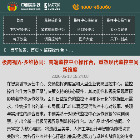
首页
监控操作台
指挥中心控制台
指挥中心操作台
中控室操作台
琴式斜面操作台
科幻操作台
专业会议桌
电子沙盘
调度控制台
图片大全
关于中创美
当前位置：
首页
>
监控操作台
>
极简视界·多维协同：高端监控中心操
极简视界·多维协同：高端监控中心操作台，重塑现代监控空间
新维度
2026-05-13 15:24:08
在智慧城市运营中心、交通指挥调度室和大型企业安防监控中心，监控
操作台作为信息汇聚与决策支持的核心硬件，其功能性和视觉呈现直接
影响着整体运作效能。面对日益复杂的监控环境和多元化的数据显示需
求，传统操作台的单一布局模式已难以满足现代监控中心对效率、美观
与实用性的综合要求。中创美基于对现代监控中心运作逻辑的深刻洞
察，推出全新一代极简视界系列监控操作台。该产品以"多维协同、全
景掌控"为核心理念，将流线型美学、人体工学设计与智能功能模块完
美融合，为各行业监控中心打造出兼具视觉张力与卓越实战性能的专业