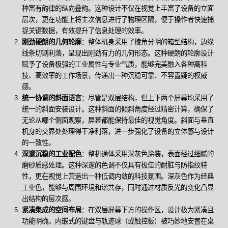
种富有韵律的纵向叠韵。这种设计不仅在视觉上丰富了设备的立面
层次，更在功能上将主次信息进行了物理区隔，便于操作者快速捕
捉关键数据，有效提升了信息处理的效率。
刚劲硬朗的几何轮廓
：整体机身采用了棱角分明的箱型结构，边缘
线条切割利落，呈现出刚劲有力的几何形态。这种硬朗的轮廓设计
赋予了设备极强的工业属性与专业气质，能够完美融入各种高科
技、高效率的工作场景，传递出一种沉稳可靠、不容置疑的权威
感。
统一协调的斜面语言
：尽管是双层结构，但上下两个屏幕均采用了
统一的斜面安装设计。这种斜面的倾斜角度经过精密计算，确保了
无论从哪个侧面观察，屏幕都能保持最佳的视觉角度。斜面与垂直
机身的交界处处理得干净利落，进一步强化了设备的立体感与设计
的一致性。
深邃沉稳的工业配色
：整机通体采用深灰色涂装，表面经过细腻的
磨砂质感处理。这种深邃的色调不仅具有极佳的耐脏与防指纹特
性，更在视觉上营造出一种低调内敛的科技氛围。深灰色作为经典
工业色，能够与周围环境和谐共存，同时通过材质反光的变化凸显
出结构的层次感。
紧凑集成的空间布局
：在双层屏幕下方的操作区，设计极为紧凑且
功能明确。内嵌式的键盘与轨迹球（或触控板）被巧妙地安置在桌