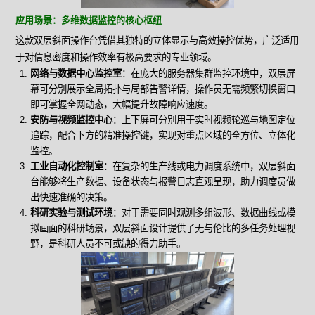
应用场景：多维数据监控的核心枢纽
这款双层斜面操作台凭借其独特的立体显示与高效操控优势，广泛适用
于对信息密度和操作效率有极高要求的专业领域。
网络与数据中心监控室
：在庞大的服务器集群监控环境中，双层屏
幕可分别展示全局拓扑与局部告警详情，操作员无需频繁切换窗口
即可掌握全网动态，大幅提升故障响应速度。
安防与视频监控中心
：上下屏可分别用于实时视频轮巡与地图定位
追踪，配合下方的精准操控键，实现对重点区域的全方位、立体化
监控。
工业自动化控制室
：在复杂的生产线或电力调度系统中，双层斜面
台能够将生产数据、设备状态与报警日志直观呈现，助力调度员做
出快速准确的决策。
科研实验与测试环境
：对于需要同时观测多组波形、数据曲线或模
拟画面的科研场景，双层斜面设计提供了无与伦比的多任务处理视
野，是科研人员不可或缺的得力助手。