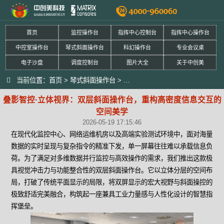
首页
监控操作台
指挥中心控制台
指挥中心操作台
中控室操作台
琴式斜面操作台
科幻操作台
专业会议桌
电子沙盘
调度控制台
图片大全
关于中创美
当前位置：
首页
>
琴式斜面操作台
>
叠影智控·立体视界：双层斜面操
叠影智控·立体视界：双层斜面操作台，重构高密度信息交互的
空间美学
2026-05-19 17:15:46
在现代化监控中心、网络运维机房以及高端实验测试环境中，面对海量
数据的实时呈现与复杂指令的精准下发，单一屏幕往往难以承载信息负
荷。为了满足对多维数据并行监控与高效操作的需求，我们推出这款极
具视觉冲击力与功能整合性的双层斜面操作台。它以立体分层的空间布
局，打破了传统平面显示的局限，将双屏显示的宏大视野与斜面操控的
极致舒适完美融合，构筑起一座兼具工业力量感与人性化设计的智慧指
挥堡垒。