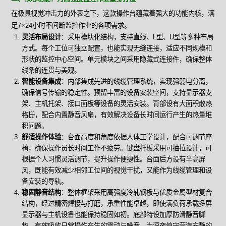
在极具视觉冲击力的外表之下，这款操作台蕴藏着强大的功能内核，满
足7×24小时不间断监控作业的各项需求。
灵活布局设计
：采用模块化结构，支持直线、L型、U型等多种布局
方式。每个工位可独立配置，也能实现无缝连接，适应不同规模和
形状的监控中心空间。单元模块之间采用隐藏式连接件，确保整体
线条的连贯与美观。
智能设备集成
：内部集成先进的线缆管理系统，实现强弱电分离，
确保信号传输的稳定性。预留丰富的设备安装空间，支持显示器支
架、主机托架、接口面板等设备的灵活安装。背部设有大面积散热
格栅，配合内置静音风扇，有效解决设备长时间运行产生的热量堆
积问题。
舒适操作体验
：台面高度和角度依据人体工学设计，配合可调节座
椅，确保操作员长时间工作不疲劳。键盘托板采用可抽拉设计，可
根据个人习惯灵活调节，提升操作便捷性。台面后方设有半高屏
风，既能有效减少相邻工位间的视觉干扰，又能作为线缆管理和设
备安装的导轨。
稳固静音结构
：整体框架采用高强度冷轧钢板与优质金属型材复合
结构，经过精密焊接与打磨，承重性能卓越，即使满负荷承载多屏
显示器与主机设备也能保持稳固如初。底部特设加厚防滑静音脚
垫，有效吸收日常操作产生的震动与噪音，为深夜值守营造安静的