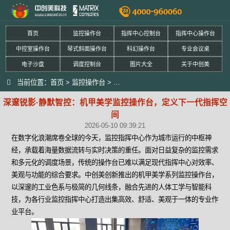
首页
监控操作台
指挥中心控制台
指挥中心操作台
中控室操作台
琴式斜面操作台
科幻操作台
专业会议桌
电子沙盘
调度控制台
图片大全
关于中创美
当前位置：
首页
>
监控操作台
>
深邃锐影·静默智控：机甲美学监控操
深邃锐影·静默智控：机甲美学监控操作台，定义下一代指挥空
间
2026-05-10 09:39:21
在数字化浪潮席卷全球的今天，监控指挥中心作为城市运行的中枢神
经，承载着海量数据流转与实时决策的重任。面对日益复杂的监控需求
和多元化的调度场景，传统的操作台已难以满足现代指挥中心对效率、
美观与功能的综合要求。中创美创新推出的机甲美学系列监控操作台，
以深邃的工业色系与极简的几何线条，融合先进的人体工学与智能科
技，为各行业监控指挥中心打造出集高效、舒适、美观于一体的专业作
业平台。