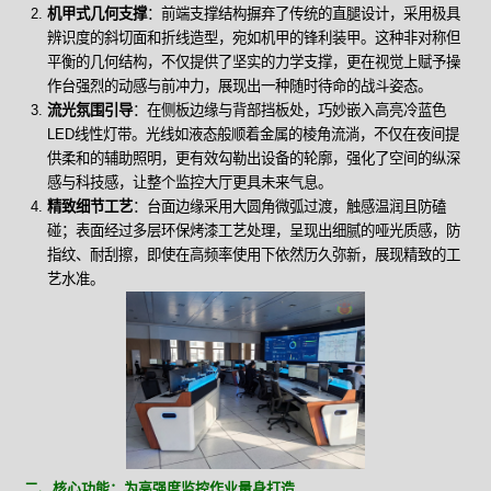
机甲式几何支撑
：前端支撑结构摒弃了传统的直腿设计，采用极具
辨识度的斜切面和折线造型，宛如机甲的锋利装甲。这种非对称但
平衡的几何结构，不仅提供了坚实的力学支撑，更在视觉上赋予操
作台强烈的动感与前冲力，展现出一种随时待命的战斗姿态。
流光氛围引导
：在侧板边缘与背部挡板处，巧妙嵌入高亮冷蓝色
LED线性灯带。光线如液态般顺着金属的棱角流淌，不仅在夜间提
供柔和的辅助照明，更有效勾勒出设备的轮廓，强化了空间的纵深
感与科技感，让整个监控大厅更具未来气息。
精致细节工艺
：台面边缘采用大圆角微弧过渡，触感温润且防磕
碰；表面经过多层环保烤漆工艺处理，呈现出细腻的哑光质感，防
指纹、耐刮擦，即使在高频率使用下依然历久弥新，展现精致的工
艺水准。
二、核心功能：为高强度监控作业量身打造